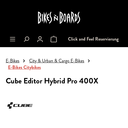
alt springen
Click and Feel Reservierung
Warenkorb enthält 0 Positionen. Der Gesa
E-Bikes
City & Urban & Cargo E-Bikes
E-Bikes Citybikes
Cube Editor Hybrid Pro 400X