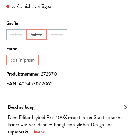
z. Zt. nicht verfügbar
auswählen
Größe
50cm
54cm
58 cm
(Diese Option ist zurzeit nicht verfügbar.)
(Diese Option ist zurzeit nicht verfügbar.)
(Diese Option ist zurzeit nicht verfügbar.)
auswählen
Farbe
coal´n´prism
(Diese Option ist zurzeit nicht verfügbar.)
Produktnummer:
272970
EAN:
4054571512062
Beschreibung
Dem Editor Hybrid Pro 400X macht in der Stadt so schnell
keiner was vor, denn es bringt ein stylishes Design und
superprakti…
Mehr