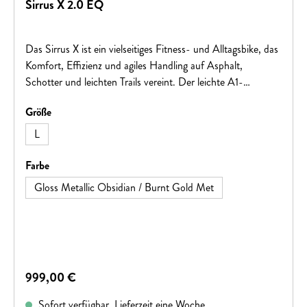
Sirrus X 2.0 EQ
Das Sirrus X ist ein vielseitiges Fitness- und Alltagsbike, das
Komfort, Effizienz und agiles Handling auf Asphalt,
Schotter und leichten Trails vereint. Der leichte A1-
Aluminiumrahmen, breite Pathfinder 40c Reifen und die
auswählen
Größe
aufrechte Sitzposition sorgen für ein sicheres und
komfortables Fahrgefühl. Mit einer intuitiven 1x9-Schaltung,
L
hydraulischen Scheibenbremsen sowie einer
alltagstauglichen Ausstattung inklusive Gepäckträger,
auswählen
Farbe
Schutzblechen und Nabendynamo-Beleuchtung ist das
Gloss Metallic Obsidian / Burnt Gold Met
Sirrus X der ideale Begleiter für Pendler, Fitnessfahrten und
abwechslungsreiche Touren.
Regulärer Preis:
999,00 €
Sofort verfügbar, Lieferzeit eine Woche