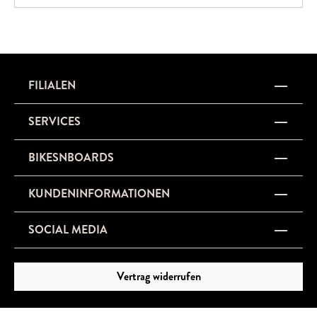
beinahe „telepathischen“ Fahreigenschaften.Das Sirrus X ist
die perfekte Wahl für alle, die ein schnelles, komfortables
und vielseitiges Bike für Alltag und Abenteuer suchen.
FILIALEN
SERVICES
BIKESNBOARDS
KUNDENINFORMATIONEN
SOCIAL MEDIA
Vertrag widerrufen