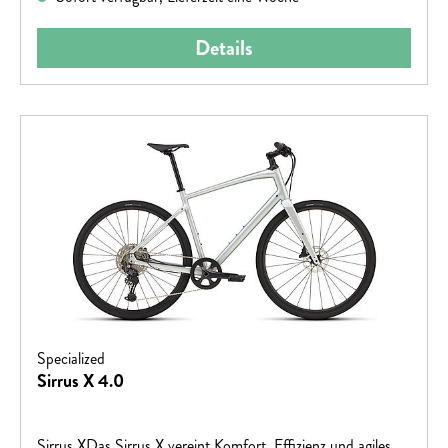
Details
Specialized
Sirrus X 4.0
Sirrus XDas Sirrus X vereint Komfort, Effizienz und agiles