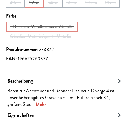
49cm
52cm
54cm
56cm
58 cm
61 cm
(Diese Option ist zurzeit nicht verfügbar.)
(Diese Option ist zurzeit nicht verfügbar.)
(Diese Option ist zurzeit nicht verfügbar.)
(Diese Option ist zurzeit nicht verfügb
(Diese Option ist zurzeit 
(Diese Option 
auswählen
Farbe
: Obsidian Metallic/quartz Metallic
(Diese Option ist zurzeit nicht verfügbar.)
Obsidian Metallic/quartz Metallic
(Diese Option ist zurzeit nicht verfügbar.)
Produktnummer:
273872
EAN:
196625260377
Beschreibung
Bereit für Abenteuer und Rennen: Das neue Diverge 4 ist
unser bisher agilstes Gravelbike – mit Future Shock 3.1,
großem Stau…
Mehr
Eigenschaften