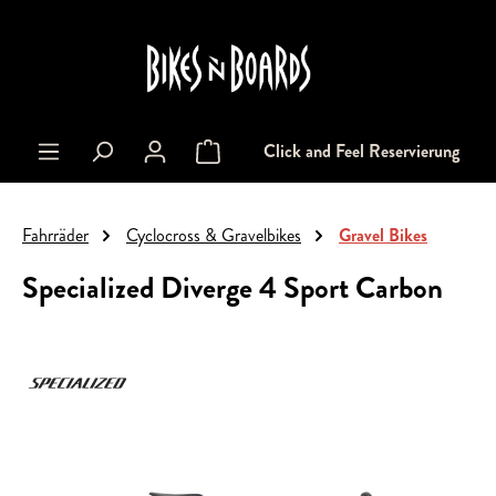
alt springen
Click and Feel Reservierung
Warenkorb enthält 0 Positionen. Der Gesa
Fahrräder
Cyclocross & Gravelbikes
Gravel Bikes
Specialized Diverge 4 Sport Carbon
Bildergalerie überspringen