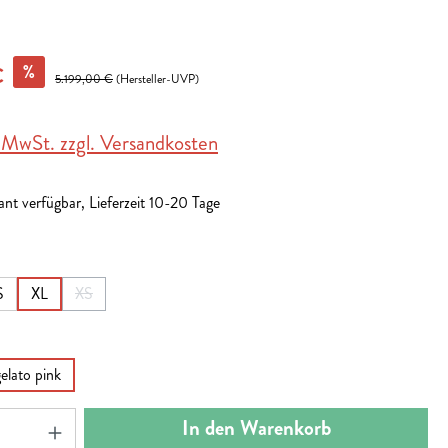
%
€
5.199,00 €
(Hersteller-UVP)
. MwSt. zzgl. Versandkosten
nt verfügbar, Lieferzeit 10-20 Tage
en
S
XL
XS
(Diese Option ist zurzeit nicht verfügbar.)
en
gelato pink
nzahl: Gib den gewünschten Wert ein oder benut
In den Warenkorb