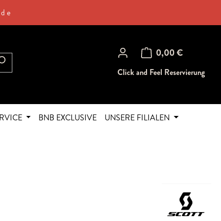
.de
Warenkorb enthält 0 Posi
0,00 €
Click and Feel Reservierung
RVICE
BNB EXCLUSIVE
UNSERE FILIALEN