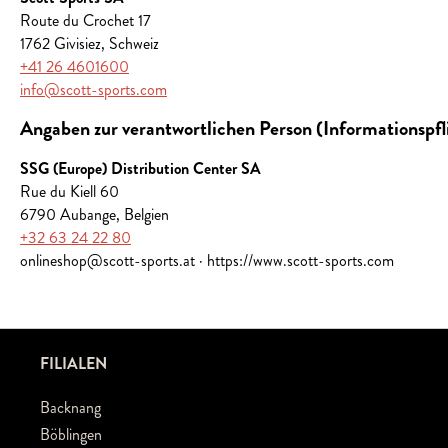
Route du Crochet 17
1762 Givisiez, Schweiz
+41 26 4601600
info@scott-sports.com
Angaben zur verantwortlichen Person (Informationspf
SSG (Europe) Distribution Center SA
Rue du Kiell 60
6790 Aubange, Belgien
+32 63 24 22 80
onlineshop@scott-sports.at · https://www.scott-sports.com
FILIALEN
Backnang
Böblingen