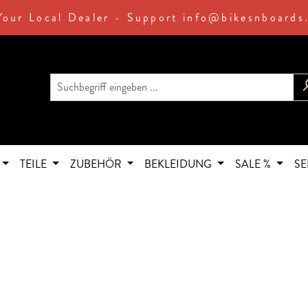
Your Local Dealer - Support info@bikesnboards
TEILE
ZUBEHÖR
BEKLEIDUNG
SALE %
SE