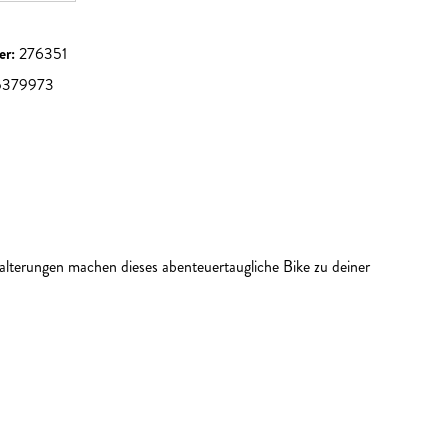
er:
276351
5379973
alterungen machen dieses abenteuertaugliche Bike zu deiner