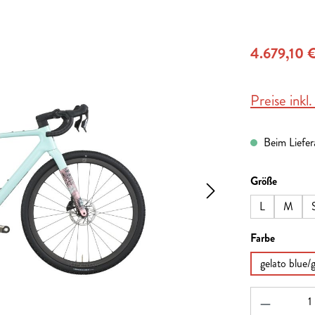
4.679,10 
Preise inkl
Beim Liefera
auswähl
Größe
L
M
auswähl
Farbe
gelato blue/
Produkt A