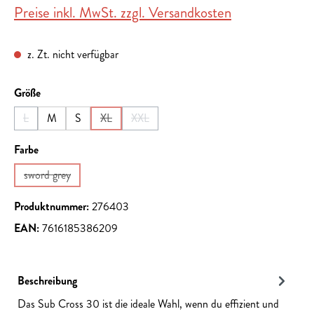
Preise inkl. MwSt. zzgl. Versandkosten
z. Zt. nicht verfügbar
auswählen
Größe
L
M
S
XL
XXL
(Diese Option ist zurzeit nicht verfügbar.)
(Diese Option ist zurzeit nicht verfügbar.)
(Diese Option ist zurzeit nicht verfügbar.)
auswählen
Farbe
sword grey
(Diese Option ist zurzeit nicht verfügbar.)
Produktnummer:
276403
EAN:
7616185386209
Beschreibung
Das Sub Cross 30 ist die ideale Wahl, wenn du effizient und