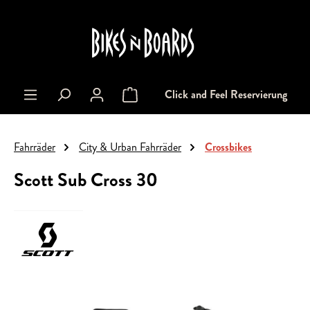
alt springen
Click and Feel Reservierung
Warenkorb enthält 0 Positionen. Der Gesa
Fahrräder
City & Urban Fahrräder
Crossbikes
Scott Sub Cross 30
Bildergalerie überspringen