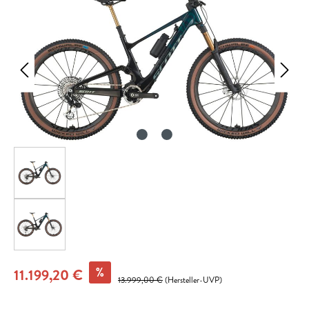
%
11.199,20 €
13.999,00 €
(Hersteller-UVP)