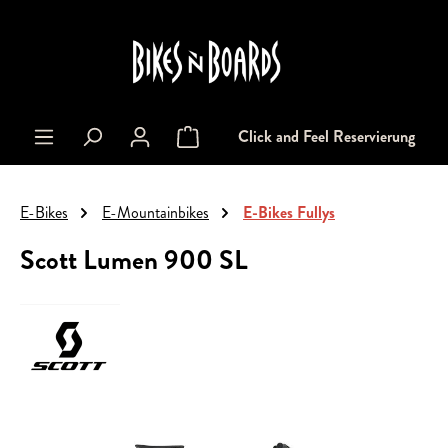
alt springen
Click and Feel Reservierung
Warenkorb enthält 0 Positionen. Der Gesa
E-Bikes
E-Mountainbikes
E-Bikes Fullys
Scott Lumen 900 SL
Bildergalerie überspringen