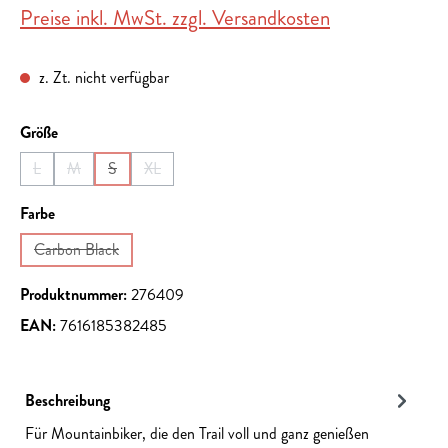
Preise inkl. MwSt. zzgl. Versandkosten
z. Zt. nicht verfügbar
auswählen
Größe
L
M
S
XL
(Diese Option ist zurzeit nicht verfügbar.)
(Diese Option ist zurzeit nicht verfügbar.)
(Diese Option ist zurzeit nicht verfügbar.)
(Diese Option ist zurzeit nicht verfügbar.)
auswählen
Farbe
Carbon Black
(Diese Option ist zurzeit nicht verfügbar.)
Produktnummer:
276409
EAN:
7616185382485
Beschreibung
Für Mountainbiker, die den Trail voll und ganz genießen