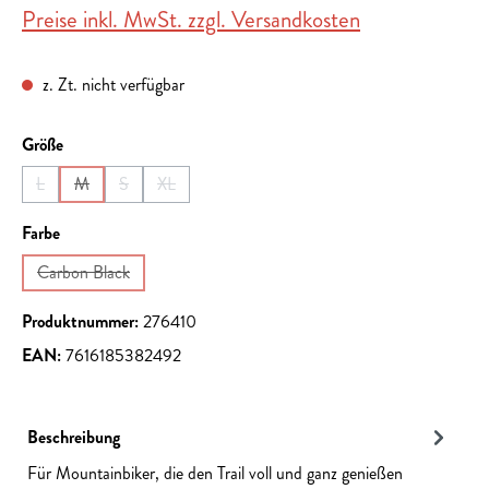
Preise inkl. MwSt. zzgl. Versandkosten
z. Zt. nicht verfügbar
auswählen
Größe
L
M
S
XL
(Diese Option ist zurzeit nicht verfügbar.)
(Diese Option ist zurzeit nicht verfügbar.)
(Diese Option ist zurzeit nicht verfügbar.)
(Diese Option ist zurzeit nicht verfügbar.)
auswählen
Farbe
Carbon Black
(Diese Option ist zurzeit nicht verfügbar.)
Produktnummer:
276410
EAN:
7616185382492
Beschreibung
Für Mountainbiker, die den Trail voll und ganz genießen