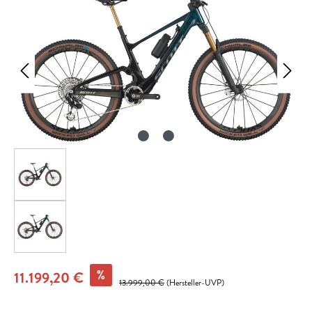
%
11.199,20 €
13.999,00 €
(Hersteller-UVP)