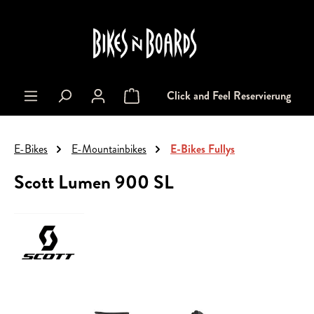
alt springen
Click and Feel Reservierung
Warenkorb enthält 0 Positionen. Der Gesa
E-Bikes
E-Mountainbikes
E-Bikes Fullys
Scott Lumen 900 SL
Bildergalerie überspringen