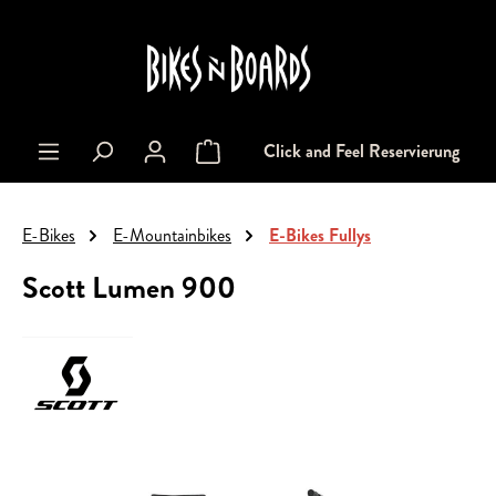
alt springen
Click and Feel Reservierung
Warenkorb enthält 0 Positionen. Der Gesa
E-Bikes
E-Mountainbikes
E-Bikes Fullys
Scott Lumen 900
Bildergalerie überspringen