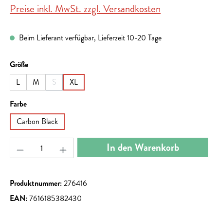
Preise inkl. MwSt. zzgl. Versandkosten
Beim Lieferant verfügbar, Lieferzeit 10-20 Tage
auswählen
Größe
L
M
S
XL
(Diese Option ist zurzeit nicht verfügbar.)
auswählen
Farbe
Carbon Black
Produkt Anzahl: Gib den gewünschten Wert ein ode
In den Warenkorb
Produktnummer:
276416
EAN:
7616185382430