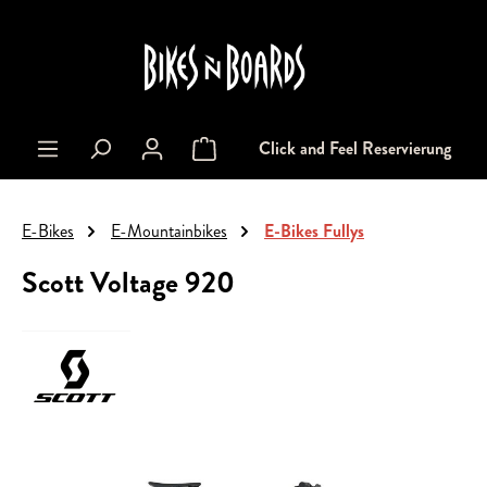
alt springen
Click and Feel Reservierung
Warenkorb enthält 0 Positionen. Der Gesa
E-Bikes
E-Mountainbikes
E-Bikes Fullys
Scott Voltage 920
Bildergalerie überspringen