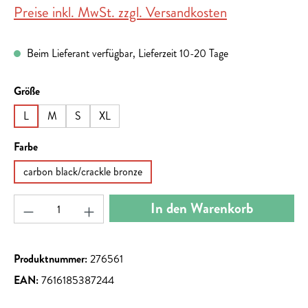
Preise inkl. MwSt. zzgl. Versandkosten
Beim Lieferant verfügbar, Lieferzeit 10-20 Tage
auswählen
Größe
L
M
S
XL
auswählen
Farbe
carbon black/crackle bronze
Produkt Anzahl: Gib den gewünschten Wert ein ode
In den Warenkorb
Produktnummer:
276561
EAN:
7616185387244