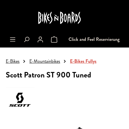
alt springen
Click and Feel Reservierung
Warenkorb enthält 0 Positionen. Der Gesa
E-Bikes
E-Mountainbikes
E-Bikes Fullys
Scott Patron ST 900 Tuned
Bildergalerie überspringen