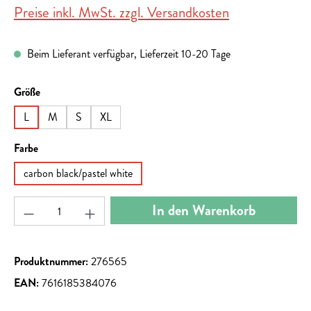
Preise inkl. MwSt. zzgl. Versandkosten
Beim Lieferant verfügbar, Lieferzeit 10-20 Tage
auswählen
Größe
L
M
S
XL
auswählen
Farbe
carbon black/pastel white
Produkt Anzahl: Gib den gewünschten Wert ein ode
In den Warenkorb
Produktnummer:
276565
EAN:
7616185384076