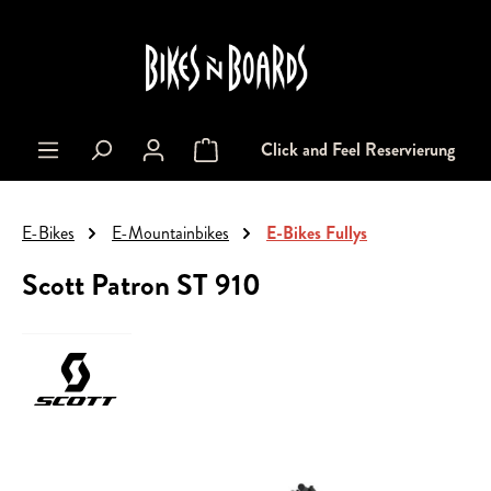
alt springen
Click and Feel Reservierung
Warenkorb enthält 0 Positionen. Der Gesa
E-Bikes
E-Mountainbikes
E-Bikes Fullys
Scott Patron ST 910
Bildergalerie überspringen