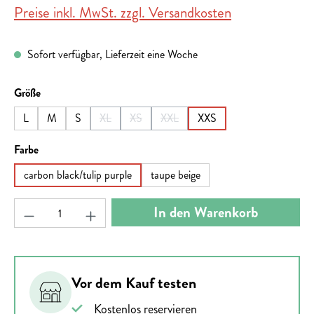
Preise inkl. MwSt. zzgl. Versandkosten
Sofort verfügbar, Lieferzeit eine Woche
auswählen
Größe
L
M
S
XL
XS
XXL
XXS
(Diese Option ist zurzeit nicht verfügbar.)
(Diese Option ist zurzeit nicht verfügbar.)
(Diese Option ist zurzeit nicht verfügb
auswählen
Farbe
carbon black/tulip purple
taupe beige
Produkt Anzahl: Gib den gewünschten Wert ein ode
In den Warenkorb
Vor dem Kauf testen
Kostenlos reservieren