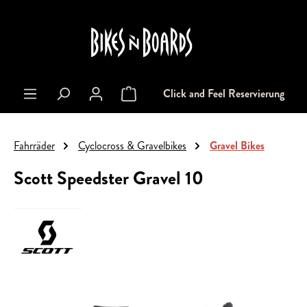
alt springen
Click and Feel Reservierung
Warenkorb enthält 0 Positionen. Der Gesa
Fahrräder
Cyclocross & Gravelbikes
Gravel Bikes
Scott Speedster Gravel 10
Bildergalerie überspringen