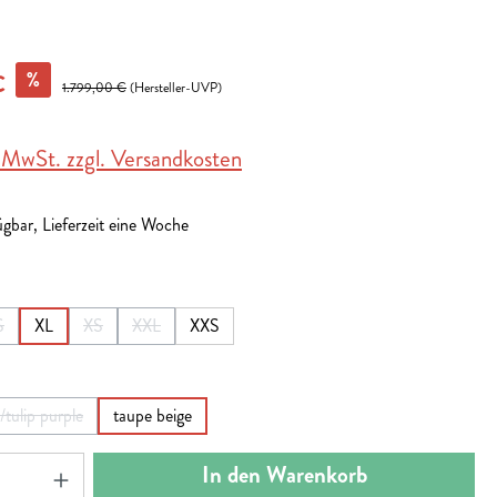
%
€
1.799,00 €
(Hersteller-UVP)
. MwSt. zzgl. Versandkosten
gbar, Lieferzeit eine Woche
en
S
XL
XS
XXL
XXS
(Diese Option ist zurzeit nicht verfügbar.)
(Diese Option ist zurzeit nicht verfügbar.)
(Diese Option ist zurzeit nicht verfügbar.)
en
/tulip purple
taupe beige
(Diese Option ist zurzeit nicht verfügbar.)
nzahl: Gib den gewünschten Wert ein oder benut
In den Warenkorb