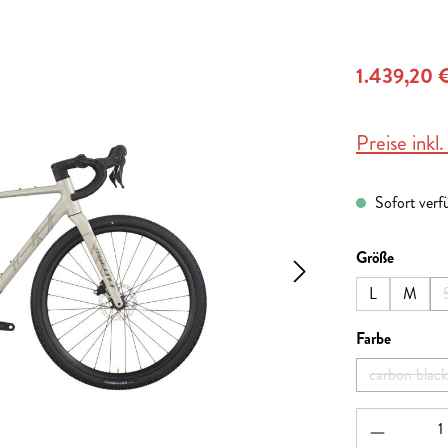
1.439,20 
Preise inkl
Sofort verfü
auswähl
Größe
L
M
auswähl
Farbe
carbon black
Produkt A