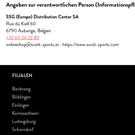
Angaben zur verantwortlichen Person (Informationspf
SSG (Europe) Distribution Center SA
Rue du Kiell 60
6790 Aubange, Belgien
+32 63 24 22 80
onlineshop@scott-sports.at · https://www.scott-sports.com
FILIALEN
Backnang
Böblingen
Esslingen
Kornwestheim
Ludwigsburg
Schorndorf