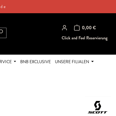
.de
Warenkorb enthält 0 Posi
0,00 €
Click and Feel Reservierung
RVICE
BNB EXCLUSIVE
UNSERE FILIALEN