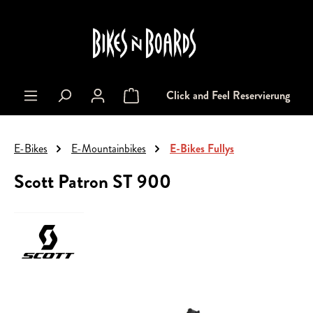
alt springen
Click and Feel Reservierung
Warenkorb enthält 0 Positionen. Der Gesa
E-Bikes
E-Mountainbikes
E-Bikes Fullys
Scott Patron ST 900
Bildergalerie überspringen