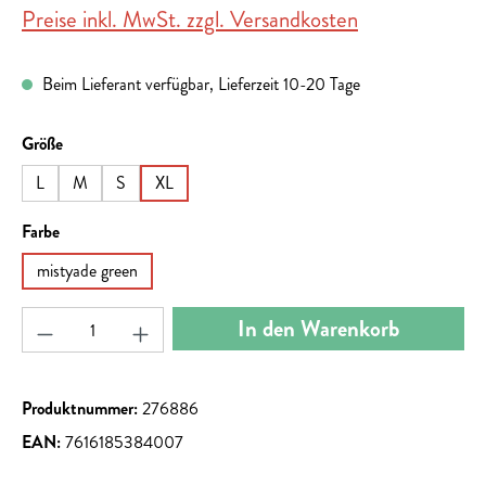
Preise inkl. MwSt. zzgl. Versandkosten
Beim Lieferant verfügbar, Lieferzeit 10-20 Tage
auswählen
Größe
L
M
S
XL
auswählen
Farbe
mistyade green
Produkt Anzahl: Gib den gewünschten Wert ein ode
In den Warenkorb
Produktnummer:
276886
EAN:
7616185384007