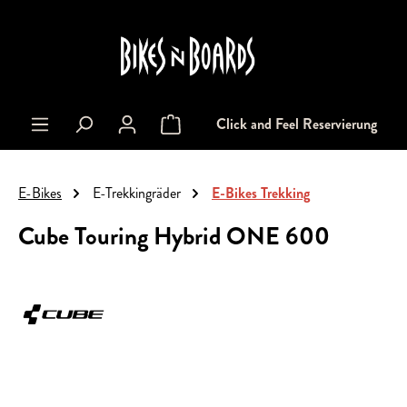
alt springen
Click and Feel Reservierung
Warenkorb enthält 0 Positionen. Der Gesa
E-Bikes
E-Trekkingräder
E-Bikes Trekking
Cube Touring Hybrid ONE 600
Bildergalerie überspringen