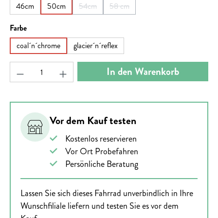
46cm
50cm
54cm
58 cm
(Diese Option ist zurzeit nicht verfügbar.)
(Diese Option ist zurzeit nicht verfüg
auswählen
Farbe
coal´n´chrome
glacier´n´reflex
Produkt Anzahl: Gib den gewünschten Wert ein ode
In den Warenkorb
Vor dem Kauf testen
Kostenlos reservieren
Vor Ort Probefahren
Persönliche Beratung
Lassen Sie sich dieses Fahrrad unverbindlich in Ihre
Wunschfiliale liefern und testen Sie es vor dem