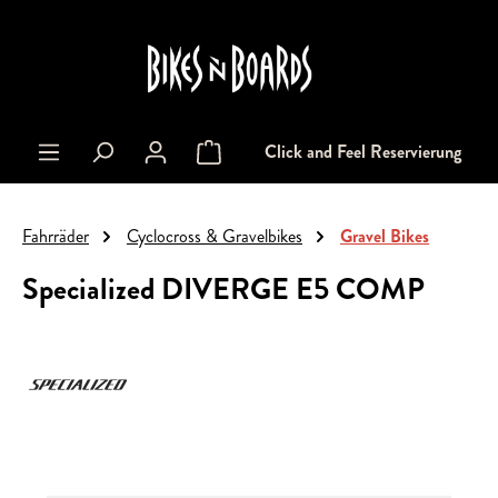
alt springen
Click and Feel Reservierung
Warenkorb enthält 0 Positionen. Der Gesa
Fahrräder
Cyclocross & Gravelbikes
Gravel Bikes
Specialized DIVERGE E5 COMP
Bildergalerie überspringen