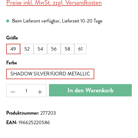
Preise inkl. MwSt. zzgl. Versandkosten
Beim Lieferant verfügbar, Lieferzeit 10-20 Tage
auswählen
Größe
49
52
54
56
58
61
auswählen
Farbe
SHADOW SILVER/FJORD METALLIC
Produkt Anzahl: Gib den gewünschten Wert ein ode
In den Warenkorb
Produktnummer:
277203
EAN:
196625220586