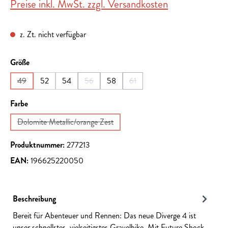
Preise inkl. MwSt. zzgl. Versandkosten
z. Zt. nicht verfügbar
auswählen
Größe
49
52
54
56
58
61
(Diese Option ist zurzeit nicht verfügbar.)
(Diese Option ist zurzeit nicht verfügbar.)
(Diese Option ist zurzeit nicht ver
auswählen
Farbe
Dolomite Metallic/orange Zest
(Diese Option ist zurzeit nicht verfügbar.)
Produktnummer:
277213
EAN:
196625220050
Beschreibung
Bereit für Abenteuer und Rennen: Das neue Diverge 4 ist
unser schnellstes, vielseitigstes Gravelbike. Mit Future Shock