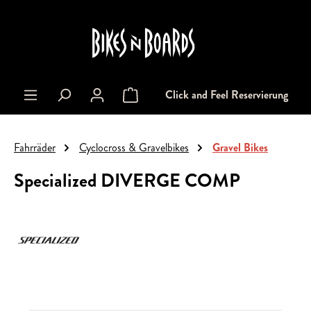
alt springen
Click and Feel Reservierung
Warenkorb enthält 0 Positionen. Der Gesa
Fahrräder
Cyclocross & Gravelbikes
Gravel Bikes
Specialized DIVERGE COMP
Bildergalerie überspringen