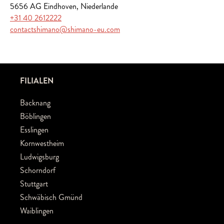
5656 AG Eindhoven, Niederlande
+31 40 2612222
contactshimano@shimano-eu.com
FILIALEN
Backnang
Böblingen
Esslingen
Kornwestheim
Ludwigsburg
Schorndorf
Stuttgart
Schwäbisch Gmünd
Waiblingen