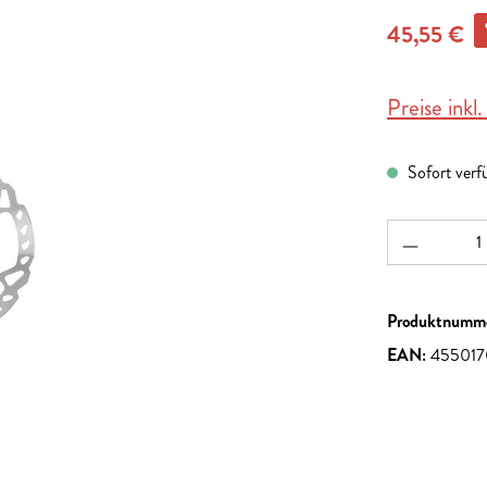
45,55 €
Preise inkl
Sofort verf
Produkt A
Produktnumm
EAN:
455017