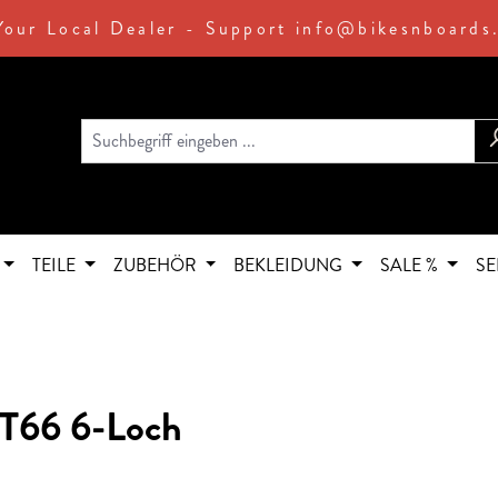
Your Local Dealer - Support info@bikesnboards
TEILE
ZUBEHÖR
BEKLEIDUNG
SALE %
SE
T66 6-Loch