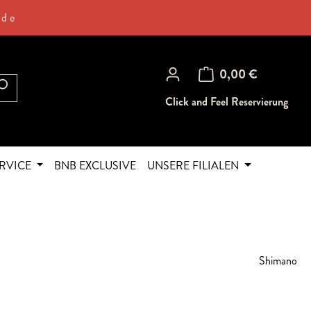
.de
Warenkorb enthält 0 Posi
0,00 €
Click and Feel Reservierung
RVICE
BNB EXCLUSIVE
UNSERE FILIALEN
Shimano