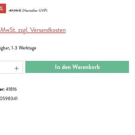
%
47,95 €
(Hersteller-UVP)
. MwSt. zzgl. Versandkosten
ügbar, 1-3 Werktage
nzahl: Gib den gewünschten Wert ein oder benut
In den Warenkorb
er:
41816
0598341