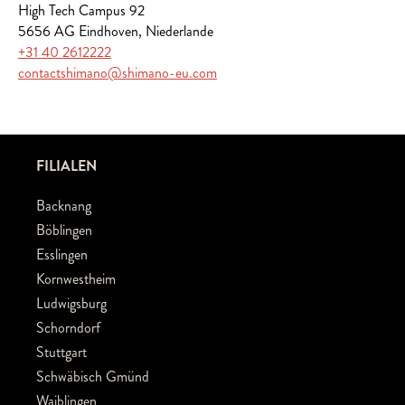
High Tech Campus 92
5656 AG Eindhoven, Niederlande
+31 40 2612222
contactshimano@shimano-eu.com
FILIALEN
Backnang
Böblingen
Esslingen
Kornwestheim
Ludwigsburg
Schorndorf
Stuttgart
Schwäbisch Gmünd
Waiblingen