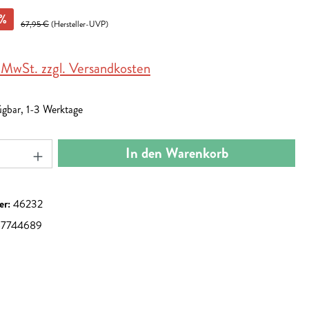
%
67,95 €
(Hersteller-UVP)
. MwSt. zzgl. Versandkosten
ügbar, 1-3 Werktage
nzahl: Gib den gewünschten Wert ein oder benut
In den Warenkorb
er:
46232
67744689