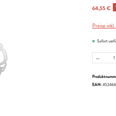
64,55 €
Preise inkl
Sofort verf
Produkt A
Produktnumm
EAN:
45246