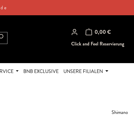
.de
Warenkorb enthält 0 Posi
0,00 €
Click and Feel Reservierung
RVICE
BNB EXCLUSIVE
UNSERE FILIALEN
Shimano