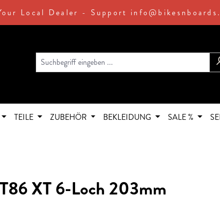
Your Local Dealer - Support info@bikesnboards
TEILE
ZUBEHÖR
BEKLEIDUNG
SALE %
SE
RT86 XT 6-Loch 203mm