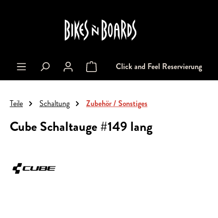
alt springen
Click and Feel Reservierung
Warenkorb enthält 0 Positionen. Der Gesa
Teile
Schaltung
Zubehör / Sonstiges
Cube Schaltauge #149 lang
Bildergalerie überspringen