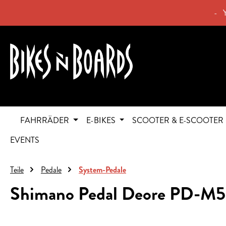
springen
Zur Hauptnavigation springen
- 
FAHRRÄDER
E-BIKES
SCOOTER & E-SCOOTER
EVENTS
Teile
Pedale
System-Pedale
Shimano Pedal Deore PD-M