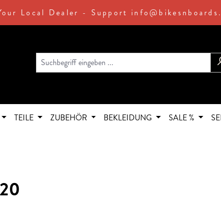
Your Local Dealer - Support info@bikesnboards
TEILE
ZUBEHÖR
BEKLEIDUNG
SALE %
SE
520