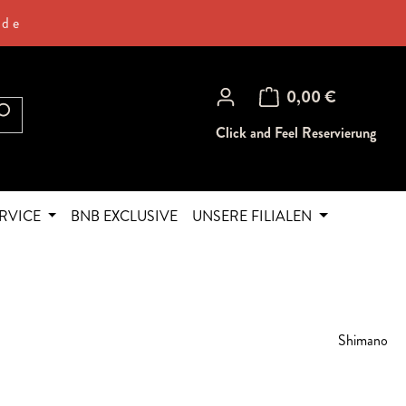
.de
Warenkorb enthält 0 Posi
0,00 €
Click and Feel Reservierung
RVICE
BNB EXCLUSIVE
UNSERE FILIALEN
Shimano