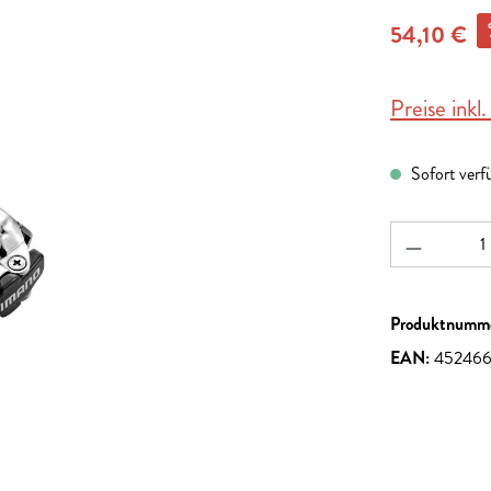
54,10 €
Preise inkl
Sofort verf
Produkt A
Produktnumm
EAN:
45246