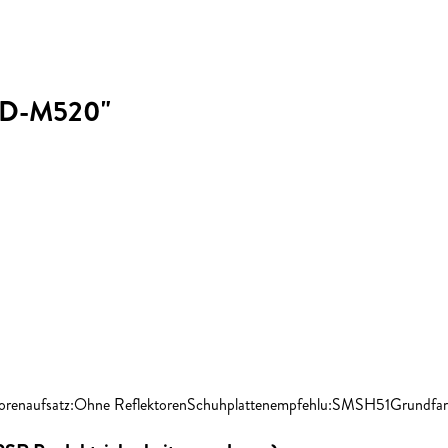
 PD-M520"
ktorenaufsatz:Ohne ReflektorenSchuhplattenempfehlu:SMSH51Grundfar