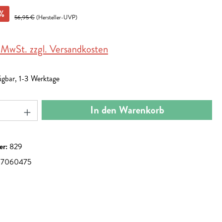
%
56,95 €
(Hersteller-UVP)
. MwSt. zzgl. Versandkosten
ügbar, 1-3 Werktage
nzahl: Gib den gewünschten Wert ein oder benut
In den Warenkorb
er:
829
67060475