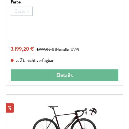
auswählen
Farbe
Custom
(Diese Option ist zurzeit nicht verfügbar.)
Verkaufspreis:
3.199,20 €
Regulärer Preis:
3.999,00 €
(Hersteller-UVP)
z. Zt. nicht verfügbar
Details
Rabatt
%