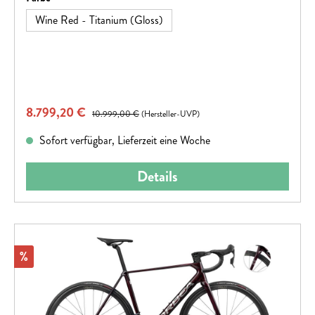
Wine Red - Titanium (Gloss)
Verkaufspreis:
8.799,20 €
Regulärer Preis:
10.999,00 €
(Hersteller-UVP)
Sofort verfügbar, Lieferzeit eine Woche
Details
Rabatt
%