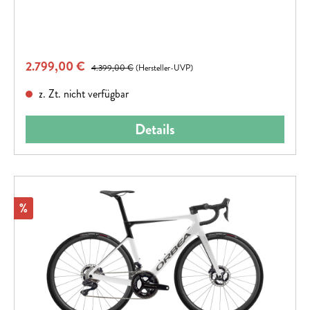
Verkaufspreis:
2.799,00 €
Regulärer Preis:
4.399,00 €
(Hersteller-UVP)
z. Zt. nicht verfügbar
Details
Rabatt
%