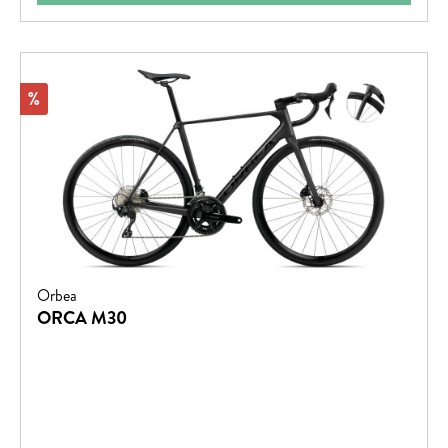
Rabatt
%
Orbea
ORCA M30