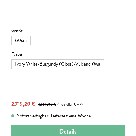
auswählen
Größe
60cm
auswählen
Farbe
Ivory White-Burgundy (Gloss)-Vulcano (Ma
Verkaufspreis:
2.719,20 €
Regulärer Preis:
3.399,00 €
(Hersteller-UVP)
Sofort verfügbar, Lieferzeit eine Woche
Details