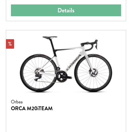
Details
Rabatt
%
Orbea
ORCA M20iTEAM