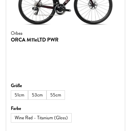
Orbea
ORCA M11eLTD PWR
auswählen
Größe
51cm
53cm
55cm
auswählen
Farbe
Wine Red - Titanium (Gloss)