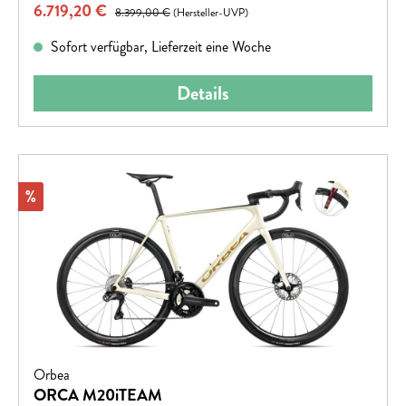
Verkaufspreis:
6.719,20 €
Regulärer Preis:
8.399,00 €
(Hersteller-UVP)
Sofort verfügbar, Lieferzeit eine Woche
Details
Rabatt
%
Orbea
ORCA M20iTEAM