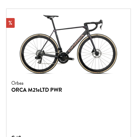
Rabatt
%
Orbea
ORCA M21eLTD PWR