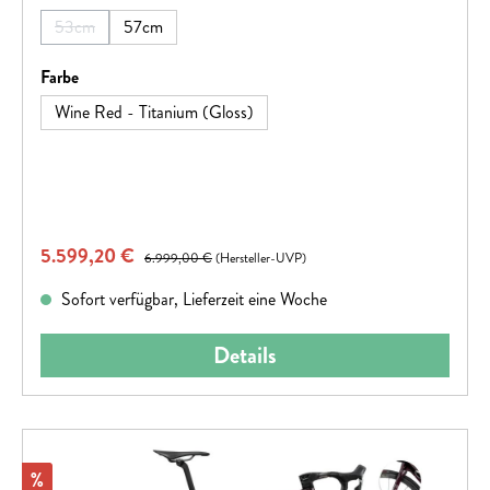
53cm
57cm
(Diese Option ist zurzeit nicht verfügbar.)
auswählen
Farbe
Wine Red - Titanium (Gloss)
Verkaufspreis:
5.599,20 €
Regulärer Preis:
6.999,00 €
(Hersteller-UVP)
Sofort verfügbar, Lieferzeit eine Woche
Details
Rabatt
%