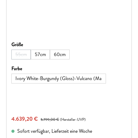
auswählen
Größe
55cm
57cm
60cm
(Diese Option ist zurzeit nicht verfügbar.)
auswählen
Farbe
Ivory White-Burgundy (Gloss)-Vulcano (Ma
Verkaufspreis:
4.639,20 €
Regulärer Preis:
5.799,00 €
(Hersteller-UVP)
Sofort verfügbar, Lieferzeit eine Woche