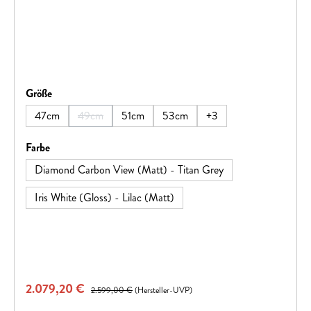
auswählen
Größe
47cm
49cm
51cm
53cm
+
3
(Diese Option ist zurzeit nicht verfügbar.)
auswählen
Farbe
Diamond Carbon View (Matt) - Titan Grey
Iris White (Gloss) - Lilac (Matt)
Verkaufspreis:
2.079,20 €
Regulärer Preis:
2.599,00 €
(Hersteller-UVP)