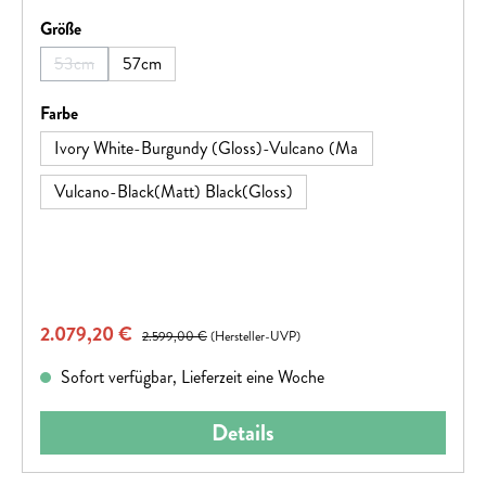
auswählen
Größe
53cm
57cm
(Diese Option ist zurzeit nicht verfügbar.)
auswählen
Farbe
Ivory White-Burgundy (Gloss)-Vulcano (Ma
Vulcano-Black(Matt) Black(Gloss)
Verkaufspreis:
2.079,20 €
Regulärer Preis:
2.599,00 €
(Hersteller-UVP)
Sofort verfügbar, Lieferzeit eine Woche
Details