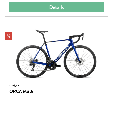
Details
Rabatt
%
Orbea
ORCA M30i