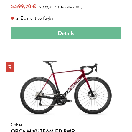
Verkaufspreis:
5.599,20 €
Regulärer Preis:
6.999,00 €
(Hersteller-UVP)
z. Zt. nicht verfügbar
Details
Rabatt
%
Orbea
ORCA M20i TEAM ED PWR