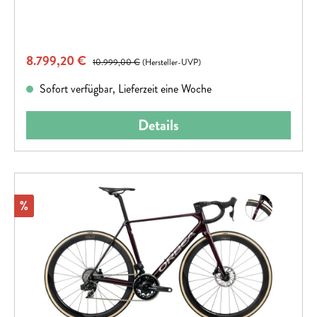
Verkaufspreis:
8.799,20 €
Regulärer Preis:
10.999,00 €
(Hersteller-UVP)
Sofort verfügbar, Lieferzeit eine Woche
Details
Rabatt
%