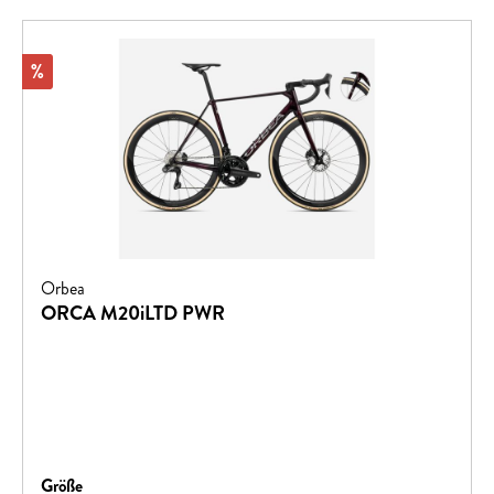
Rabatt
%
Orbea
ORCA M20iLTD PWR
auswählen
Größe