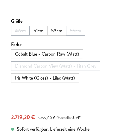
auswählen
Größe
47cm
51cm
53cm
55cm
(Diese Option ist zurzeit nicht verfügbar.)
(Diese Option ist zurzeit nicht verfü
auswählen
Farbe
Cobalt Blue - Carbon Raw (Matt)
Diamond Carbon View (Matt) - Titan Grey
(Diese Option ist zurzeit nicht verfügbar.)
Iris White (Gloss) - Lilac (Matt)
Verkaufspreis:
2.719,20 €
Regulärer Preis:
3.399,00 €
(Hersteller-UVP)
Sofort verfügbar, Lieferzeit eine Woche