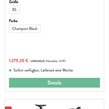
auswählen
Größe
XS
auswählen
Farbe
Champion Black
Verkaufspreis:
1.279,20 €
Regulärer Preis:
1.599,00 €
(Hersteller-UVP)
Sofort verfügbar, Lieferzeit eine Woche
Details