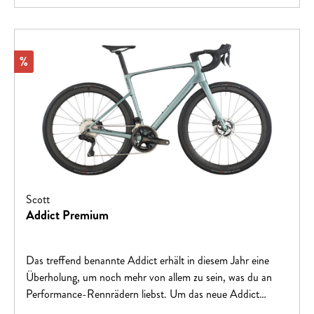
Rabatt
%
Scott
Addict Premium
Das treffend benannte Addict erhält in diesem Jahr eine
Überholung, um noch mehr von allem zu sein, was du an
Performance-Rennrädern liebst. Um das neue Addict
Premium zu schaffen, haben wir Designelemente und