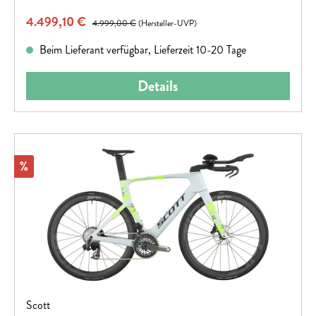
Verkaufspreis:
4.499,10 €
Regulärer Preis:
4.999,00 €
(Hersteller-UVP)
Beim Lieferant verfügbar, Lieferzeit 10-20 Tage
Details
Rabatt
%
Scott