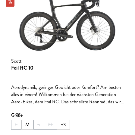
Rabatt
%
Scott
Foil RC 10
Aerodynamik, geringes Gewicht oder Komfort? Am besten
alles in einem! Willkommen bei der nächsten Generation
Aero-Bikes, dem Foil RC. Das schnellste Rennrad, das wir
jemals hergestellt haben, wird den Ansprüchen von
auswählen
Größe
WorldTour-Sprintern, die immer vorne mit dabei sind und
sich absetzen können, gerecht. Win Every Ride.Hinweis:
L
M
S
XL
+
3
(Diese Option ist zurzeit nicht verfügbar.)
(Diese Option ist zurzeit nicht verfügbar.)
(Diese Option ist zurzeit nicht verfügbar.)
Fahrradspezifikationen können ohne vorherige Ankündigung