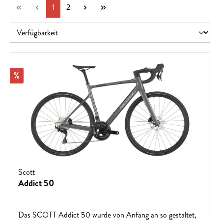
Seite
Seite
1
2
Rabatt
%
Scott
Addict 50
Das SCOTT Addict 50 wurde von Anfang an so gestaltet,