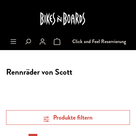
alt springen
Click and Feel Reservierung
Warenkorb enthält 0 Positionen. Der Gesa
Rennräder von Scott
Produkte filtern