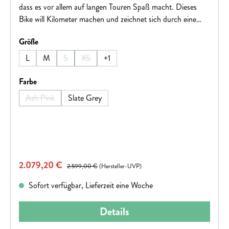
dass es vor allem auf langen Touren Spaß macht. Dieses
Bike will Kilometer machen und zeichnet sich durch eine
Geometrie aus, die nicht so sehr auf Rennen, sondern mehr
auswählen
Größe
auf Ausdauer ausgelegt ist!Hinweis: Fahrradspezifikationen
können ohne vorherige Ankündigung geändert werden
L
M
S
XS
+
1
(Diese Option ist zurzeit nicht verfügbar.)
(Diese Option ist zurzeit nicht verfügbar.)
auswählen
Farbe
Ash Pink
Slate Grey
(Diese Option ist zurzeit nicht verfügbar.)
Verkaufspreis:
2.079,20 €
Regulärer Preis:
2.599,00 €
(Hersteller-UVP)
Sofort verfügbar, Lieferzeit eine Woche
Details