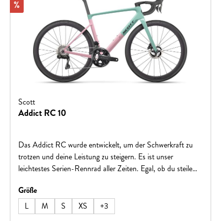
Rabatt
%
Scott
Addict RC 10
Das Addict RC wurde entwickelt, um der Schwerkraft zu
trotzen und deine Leistung zu steigern. Es ist unser
leichtestes Serien-Rennrad aller Zeiten. Egal, ob du steile
Anstiege angreifst oder zur Ziellinie sprintest, jeder Aspekt
auswählen
Größe
dieses Bikes wurde sorgfältig mit einem einzigen Gedanken
gefertigt – alle anderen im Staub verschwinden
L
M
S
XS
+
3
lassen.Hinweis: Fahrradspezifikationen können ohne