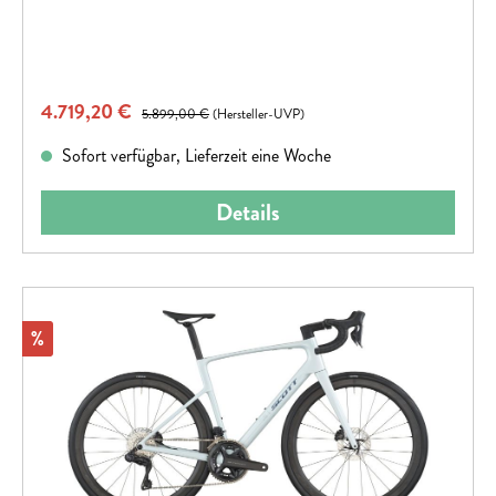
Verkaufspreis:
4.719,20 €
Regulärer Preis:
5.899,00 €
(Hersteller-UVP)
Sofort verfügbar, Lieferzeit eine Woche
Details
Rabatt
%