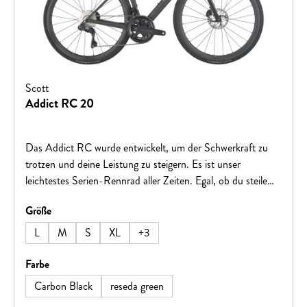
Scott
Addict RC 20
Das Addict RC wurde entwickelt, um der Schwerkraft zu
trotzen und deine Leistung zu steigern. Es ist unser
leichtestes Serien-Rennrad aller Zeiten. Egal, ob du steile
Anstiege angreifst oder zur Ziellinie sprintest, jeder Aspekt
auswählen
Größe
dieses Bikes wurde sorgfältig mit einem einzigen Gedanken
gefertigt – alle anderen im Staub verschwinden
L
M
S
XL
+
3
lassen.Hinweis: Fahrradspezifikationen können ohne
vorherige Ankündigung geändert werden.
auswählen
Farbe
Carbon Black
reseda green