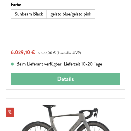
vorherige Ankündigung geändert werden.
auswählen
Farbe
Sunbeam Black
gelato blue/gelato pink
Verkaufspreis:
6.029,10 €
Regulärer Preis:
6.699,00 €
(Hersteller-UVP)
Beim Lieferant verfügbar, Lieferzeit 10-20 Tage
Details
Rabatt
%