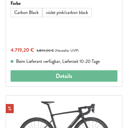
geändert werden.
auswählen
Farbe
Carbon Black
violet pink/carbon black
Verkaufspreis:
4.719,20 €
Regulärer Preis:
5.899,00 €
(Hersteller-UVP)
Beim Lieferant verfügbar, Lieferzeit 10-20 Tage
Details
Rabatt
%