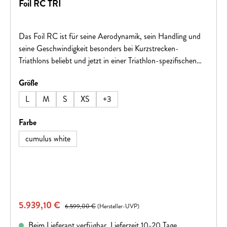
Foil RC TRI
Das Foil RC ist für seine Aerodynamik, sein Handling und
seine Geschwindigkeit besonders bei Kurzstrecken-
Triathlons beliebt und jetzt in einer Triathlon-spezifischen
Version erhältlich, die speziell für Athleten mit
auswählen
Größe
unterschiedlichen Disziplinen entwickelt wurde. Das
schnellste Rennrad, das wir je entwickelt haben – gemacht
L
M
S
XS
+
3
für WorldTour-Wattmonster – bleibt seinen drei zentralen
Merkmalen treu: Aerodynamisch, leicht und komfortabel.
auswählen
Farbe
Mit Triathlon-spezifischen Upgrades macht es den zweiten
cumulus white
Teil deiner Herausforderung schneller und angenehmer als je
zuvor.Hinweis: Fahrradspezifikationen können ohne
vorherige Ankündigung geändert werden.
Verkaufspreis:
5.939,10 €
Regulärer Preis:
6.599,00 €
(Hersteller-UVP)
Beim Lieferant verfügbar, Lieferzeit 10-20 Tage