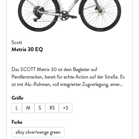
Leistung und Zuverlässigkeit bei geringem Budget und die
langlebigen Syncros RP2.0 Laufräder mit Schwalbe ONE
Reifen sorgen für eine schnelle und sichere Fahrt, egal
wohin du fährst.Bitte beachten Sie, dass sich die
Fahrradspezifikationen ohne vorherige Ankündigung ändern
können.
Scott
Metrix 30 EQ
Das SCOTT Metrix 30 ist dein Begleiter auf
Pendlerstrecken, bereit für echte Action auf der Straße. Es
ist mit Alu-Rahmen, voll integrierter Zugverlegung, einer
sehr sportlichen Sattel-Positionierung und Schutzblechen
auswählen
Größe
für Regentage ausgestattet. Ob in den Bergen oder auf dem
Weg zur Arbeit, das Metrix hält dich fit und gesund.Hinweis:
L
M
S
XS
+
3
Fahrradspezifikationen können ohne vorherige Ankündigung
geändert werden.
auswählen
Farbe
alloy silver/wenge green