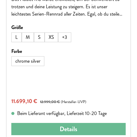
trotzen und deine Leistung zu steigern. Es ist unser
leichtestes Serien-Rennrad aller Zeiten. Egal, ob du steile
Anstiege angreifst oder zur Ziellinie sprintest, jeder Aspekt
auswählen
Größe
dieses Bikes wurde sorgfältig mit einem einzigen Gedanken
gefertigt – alle anderen im Staub verschwinden
L
M
S
XS
+
3
lassen.Hinweis: Fahrradspezifikationen können ohne
vorherige Ankündigung geändert werden.
auswählen
Farbe
chrome silver
Verkaufspreis:
11.699,10 €
Regulärer Preis:
12.999,00 €
(Hersteller-UVP)
Beim Lieferant verfügbar, Lieferzeit 10-20 Tage
Details