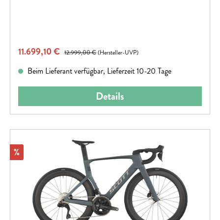
Verkaufspreis:
11.699,10 €
Regulärer Preis:
12.999,00 €
(Hersteller-UVP)
Beim Lieferant verfügbar, Lieferzeit 10-20 Tage
Details
Rabatt
%