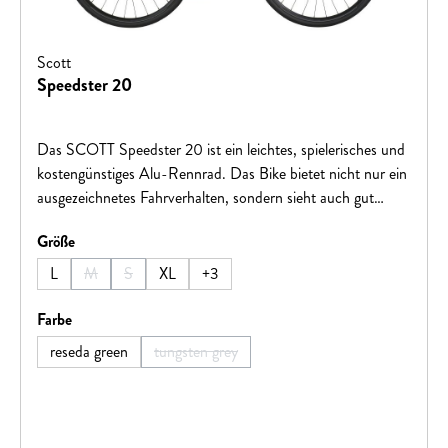
Scott
Speedster 20
Das SCOTT Speedster 20 ist ein leichtes, spielerisches und
kostengünstiges Alu-Rennrad. Das Bike bietet nicht nur ein
ausgezeichnetes Fahrverhalten, sondern sieht auch gut
aus!Hinweis: Fahrradspezifikationen können ohne vorherige
auswählen
Größe
Ankündigung geändert werden.
L
M
S
XL
+
3
(Diese Option ist zurzeit nicht verfügbar.)
(Diese Option ist zurzeit nicht verfügbar.)
auswählen
Farbe
reseda green
tungsten grey
(Diese Option ist zurzeit nicht verfügbar.)