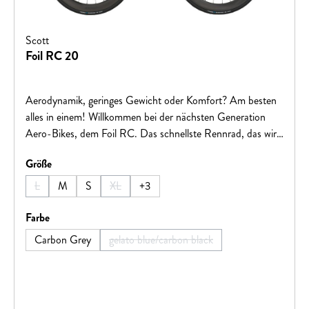
Scott
Foil RC 20
Aerodynamik, geringes Gewicht oder Komfort? Am besten
alles in einem! Willkommen bei der nächsten Generation
Aero-Bikes, dem Foil RC. Das schnellste Rennrad, das wir
jemals hergestellt haben, wird den Ansprüchen von
auswählen
Größe
WorldTour-Sprintern, die immer vorne mit dabei sind und
sich absetzen können, gerecht. Win Every Ride.Hinweis:
L
M
S
XL
+
3
(Diese Option ist zurzeit nicht verfügbar.)
(Diese Option ist zurzeit nicht verfügbar.)
Fahrradspezifikationen können ohne vorherige Ankündigung
geändert werden.
auswählen
Farbe
Carbon Grey
gelato blue/carbon black
(Diese Option ist zurzeit nicht verfügba