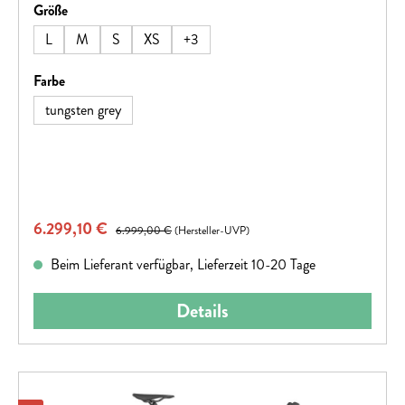
auswählen
Größe
dieses Bikes wurde sorgfältig mit einem einzigen Gedanken
gefertigt – alle anderen im Staub verschwinden
L
M
S
XS
+
3
lassen.Hinweis: Fahrradspezifikationen können ohne
vorherige Ankündigung geändert werden.
auswählen
Farbe
tungsten grey
Verkaufspreis:
6.299,10 €
Regulärer Preis:
6.999,00 €
(Hersteller-UVP)
Beim Lieferant verfügbar, Lieferzeit 10-20 Tage
Details