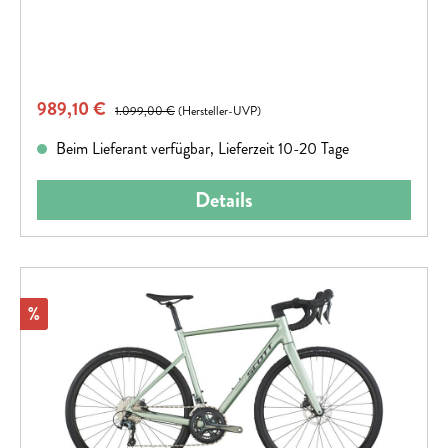
Verkaufspreis:
989,10 €
Regulärer Preis:
1.099,00 €
(Hersteller-UVP)
Beim Lieferant verfügbar, Lieferzeit 10-20 Tage
Details
Rabatt
%