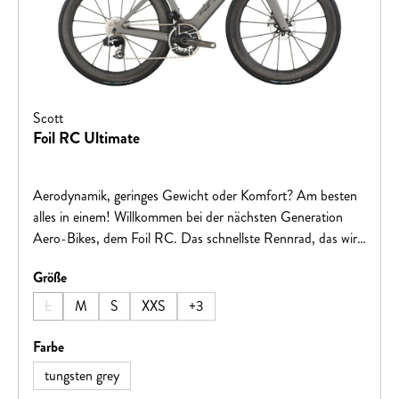
Scott
Foil RC Ultimate
Aerodynamik, geringes Gewicht oder Komfort? Am besten
alles in einem! Willkommen bei der nächsten Generation
Aero-Bikes, dem Foil RC. Das schnellste Rennrad, das wir
jemals hergestellt haben, wird den Ansprüchen von
auswählen
Größe
WorldTour-Sprintern, die immer vorne mit dabei sind und
sich absetzen können, gerecht. Win Every Ride.Hinweis:
L
M
S
XXS
+
3
(Diese Option ist zurzeit nicht verfügbar.)
Fahrradspezifikationen können ohne vorherige Ankündigung
geändert werden.
auswählen
Farbe
tungsten grey