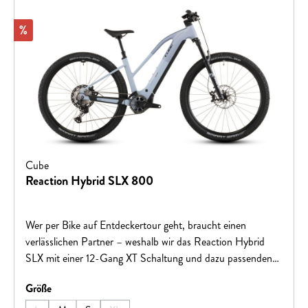
Rabatt
%
Cube
Reaction Hybrid SLX 800
Wer per Bike auf Entdeckertour geht, braucht einen
verlässlichen Partner – weshalb wir das Reaction Hybrid
SLX mit einer 12-Gang XT Schaltung und dazu passenden
hydraulischen XT 4-Kolben-Scheibenbremsen von Shimano
auswählen
Größe
bestückt haben. Beide arbeiten superzuverlässig und sind
einfach zu bedienen, damit der Fahrspaß im Fokus bleibt!