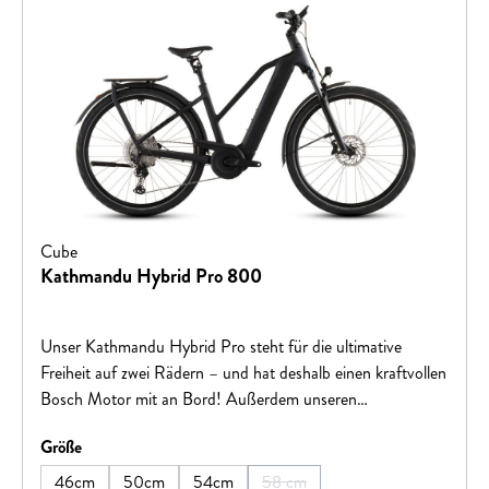
Cube
Kathmandu Hybrid Pro 800
Unser Kathmandu Hybrid Pro steht für die ultimative
Freiheit auf zwei Rädern – und hat deshalb einen kraftvollen
Bosch Motor mit an Bord! Außerdem unseren
supereleganten, stabilen integrierten Gepäckträger IC 3.0,
auswählen
Größe
auf dem alles Platz findet, was auf Tour mit muss. Sein
Bosch CX Antrieb ist samt 800 Wh PowerTube Akku so
46cm
50cm
54cm
58 cm