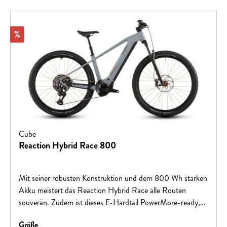
Rabatt
%
Cube
Reaction Hybrid Race 800
Mit seiner robusten Konstruktion und dem 800 Wh starken
Akku meistert das Reaction Hybrid Race alle Routen
souverän. Zudem ist dieses E-Hardtail PowerMore-ready,
das heißt, es können bei Bedarf weitere 250 Wh für noch
auswählen
Größe
mehr Reichweite mitfahren. Sein Bosch CX Motor mit