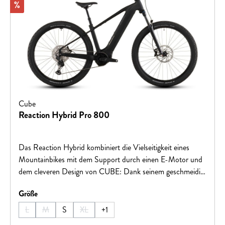
Rabatt
%
Cube
Reaction Hybrid Pro 800
Das Reaction Hybrid kombiniert die Vielseitigkeit eines
Mountainbikes mit dem Support durch einen E-Motor und
dem cleveren Design von CUBE: Dank seinem geschmeidig
arbeitenden, leistungsstarken Bosch CX Antrieb und 800
auswählen
Größe
Wh starken Akku sind jede Menge Power und Reichweite
garantiert, und zwar auf jeder Route, ob über Asphalt oder
L
M
S
XL
+
1
(Diese Option ist zurzeit nicht verfügbar.)
(Diese Option ist zurzeit nicht verfügbar.)
(Diese Option ist zurzeit nicht verfügbar.)
im Gelände. Dabei macht die einfach bedienbare Shimano