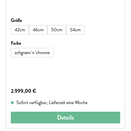
auswählen
Größe
42cm
46cm
50cm
54cm
auswählen
Farbe
ashgreen´n´chrome
Regulärer Preis:
2.999,00 €
Sofort verfügbar, Lieferzeit eine Woche
Details