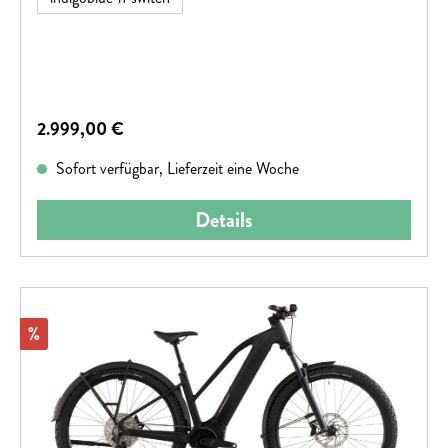
Seitenständer sind bereits an Bord – alles, was man
unterwegs braucht.
Regulärer Preis:
2.999,00 €
Sofort verfügbar, Lieferzeit eine Woche
Details
Rabatt
%