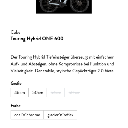
Cube
Touring Hybrid ONE 600
Der Touring Hybrid Tiefeinsteiger überzeugt mit einfachem
Auf- und Absteigen, ohne Kompromisse bei Funktion und
Vielseitigkeit. Der stabile, stylische Gepäckträger 2.0 bietet
Platz für alles, was auf Tour nötig ist. Bosch Performance
auswählen
Größe
Motor mit 600 Wh Akku fügt sich formschön ins Design
ein. Für Komfort und Kontrolle auf holprigen Strecken
46cm
50cm
54cm
58 cm
(Diese Option ist zurzeit nicht verfügbar.)
(Diese Option ist zurzeit nicht ver
sorgen die Efficient Comfort Geometry und die 100 mm-
Federgabel. Komplettiert wird das Paket durch ACID
auswählen
Farbe
Kettenschutz, Seitenständer, Schutzbleche und Lichter.
coal´n´chrome
glacier´n´reflex