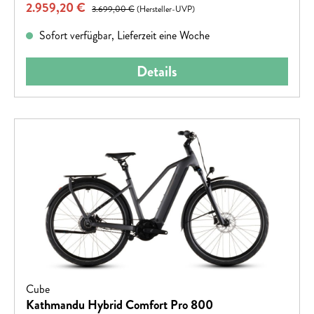
Verkaufspreis:
2.959,20 €
Regulärer Preis:
Scheibenbremsen von Magura verzögern das Bike selbst bei
3.699,00 €
(Hersteller-UVP)
Nässe zuverlässig und sicher. Wir haben uns also um alles
Sofort verfügbar, Lieferzeit eine Woche
gekümmert – jetzt heißt's aufsitzen und Spaß haben!
Details
Cube
Kathmandu Hybrid Comfort Pro 800