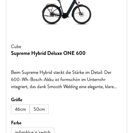
Cube
Supreme Hybrid Deluxe ONE 600
Beim Supreme Hybrid steckt die Stärke im Detail: Der
600-Wh-Bosch-Akku ist formschön im Unterrohr
integriert, das dank Smooth Welding eine elegante, klare
Linienführung erhält. In Größen von 42–58 cm bietet der
auswählen
Größe
Rahmen optimale Passform. Der Bosch Performance Line
Motor liefert bis zu 75 Nm für geschmeidige Unterstützung.
46cm
50cm
Integrierte Kabelführung, X-Connect Kabel und der stabile
semi-integrierte Gepäckträger 2.0 sorgen für Ordnung und
auswählen
Farbe
Alltagstauglichkeit. Schutzbleche, Lichtanlage und
indigoblue´n´switch