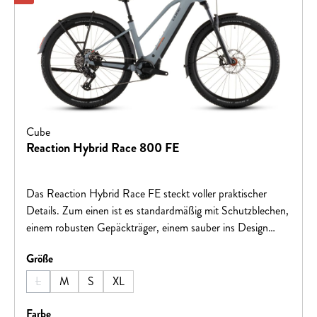
Cube
Reaction Hybrid Race 800 FE
Das Reaction Hybrid Race FE steckt voller praktischer
Details. Zum einen ist es standardmäßig mit Schutzblechen,
einem robusten Gepäckträger, einem sauber ins Design
integrierten Beleuchtungssystem und einem stabilen
auswählen
Größe
Seitenständer versehen. Außerdem mit einer versenkbaren
Sattelstütze für optimiertes Handling auf steilen Trails. Zum
L
M
S
XL
(Diese Option ist zurzeit nicht verfügbar.)
anderen macht die breit gefächerte 12-fach Transmission 90
von Sram selbst anspruchsvolle Routen zum Kinderspiel.
auswählen
Farbe