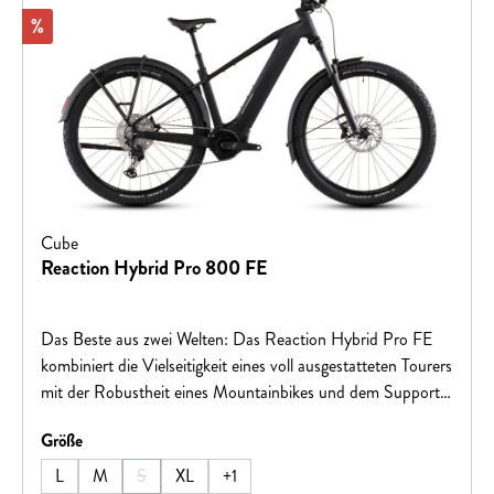
Rabatt
%
Cube
Reaction Hybrid Pro 800 FE
Das Beste aus zwei Welten: Das Reaction Hybrid Pro FE
kombiniert die Vielseitigkeit eines voll ausgestatteten Tourers
mit der Robustheit eines Mountainbikes und dem Support
durch einen E-Motor. Dabei hat das Bike neben
auswählen
Größe
Schutzblechen, Gepäckträger, Seitenständer und Lichtern
noch weitere Highlights auf Lager. Dank dem
L
M
S
XL
+
1
(Diese Option ist zurzeit nicht verfügbar.)