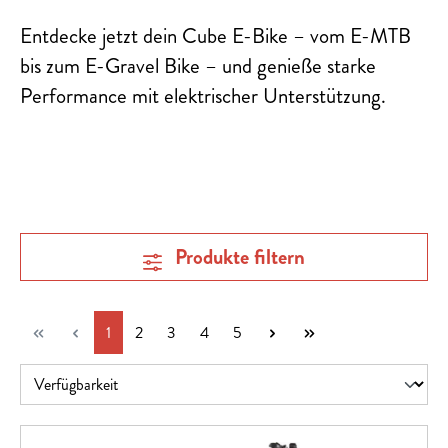
Entdecke jetzt dein Cube E-Bike – vom E-MTB
bis zum E-Gravel Bike – und genieße starke
Performance mit elektrischer Unterstützung.
Produkte filtern
Seite
Seite
Seite
Seite
Seite
1
2
3
4
5