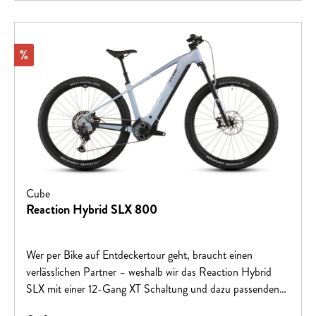
Rabatt
%
Cube
Reaction Hybrid SLX 800
Wer per Bike auf Entdeckertour geht, braucht einen
verlässlichen Partner – weshalb wir das Reaction Hybrid
SLX mit einer 12-Gang XT Schaltung und dazu passenden
hydraulischen XT 4-Kolben-Scheibenbremsen von Shimano