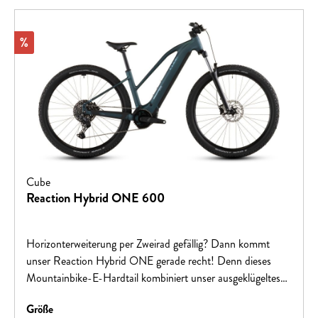
einsatzbereit. In Kombination mit dem Shimano 10-Gang-
Antrieb ist es mit Getriebe und Power optimal für ein
perfektes Fahrerlebnis in der Stadt ausgestattet.Hinweis:
Rabatt
%
Fahrradspezifikationen können ohne vorherige Ankündigung
geändert werden.
Cube
Reaction Hybrid ONE 600
Horizonterweiterung per Zweirad gefällig? Dann kommt
unser Reaction Hybrid ONE gerade recht! Denn dieses
Mountainbike-E-Hardtail kombiniert unser ausgeklügeltes
Rahmendesign mit dem bewährten Bosch CX Motor mit
auswählen
Größe
Smart System und 600 Wh PowerTube Akku. Dazu kommt