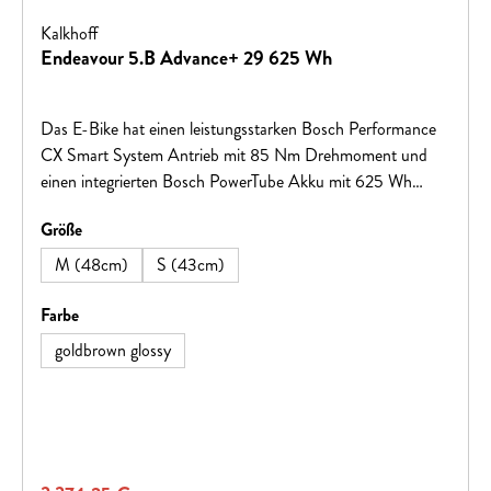
Kalkhoff
Endeavour 5.B Advance+ 29 625 Wh
Das E-Bike hat einen leistungsstarken Bosch Performance
CX Smart System Antrieb mit 85 Nm Drehmoment und
einen integrierten Bosch PowerTube Akku mit 625 Wh
Kapazität. Die Reichweite beträgt bis zu 115 km, und es
auswählen
Größe
kann beeindruckende 170 kg Gesamtgewicht tragen.
M (48cm)
S (43cm)
auswählen
Farbe
goldbrown glossy
Regulärer Preis: