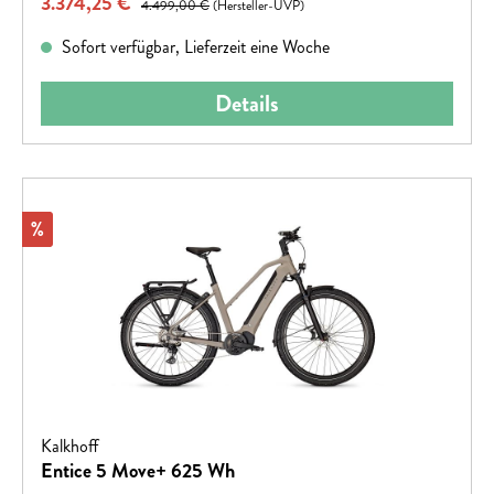
Verkaufspreis:
3.374,25 €
4.499,00 €
(Hersteller-UVP)
Sofort verfügbar, Lieferzeit eine Woche
Details
Rabatt
%
Kalkhoff
Entice 5 Move+ 625 Wh