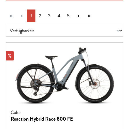
Seite
Seite
Seite
Seite
Seite
1
2
3
4
5
Rabatt
%
Cube
Reaction Hybrid Race 800 FE