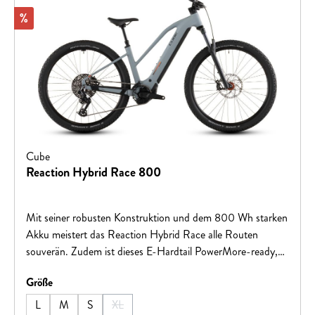
Rabatt
%
Cube
Reaction Hybrid Race 800
Mit seiner robusten Konstruktion und dem 800 Wh starken
Akku meistert das Reaction Hybrid Race alle Routen
souverän. Zudem ist dieses E-Hardtail PowerMore-ready,
das heißt, es können bei Bedarf weitere 250 Wh für noch
auswählen
Größe
mehr Reichweite mitfahren. Sein Bosch CX Motor mit
Smart System ist für tatkräftige Unterstützung im Vorwärts
L
M
S
XL
(Diese Option ist zurzeit nicht verfügbar.)