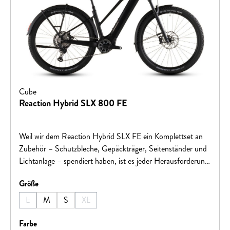
Cube
Reaction Hybrid SLX 800 FE
Weil wir dem Reaction Hybrid SLX FE ein Komplettset an
Zubehör – Schutzbleche, Gepäckträger, Seitenständer und
Lichtanlage – spendiert haben, ist es jeder Herausforderung
gewachsen, ob täglicher Weg ins Büro oder lange
auswählen
Größe
Wochenendausfahrt ins Grüne. Dabei arbeiten der
leistungsstarke Bosch CX Motor, der 800 Wh starke Akku
L
M
S
XL
(Diese Option ist zurzeit nicht verfügbar.)
(Diese Option ist zurzeit nicht verfügbar.)
und die breit gefächerte Shimano XT 12-fach Schaltung auf
allen Routen und Anstiegen effizient Hand in Hand. Für
auswählen
Farbe