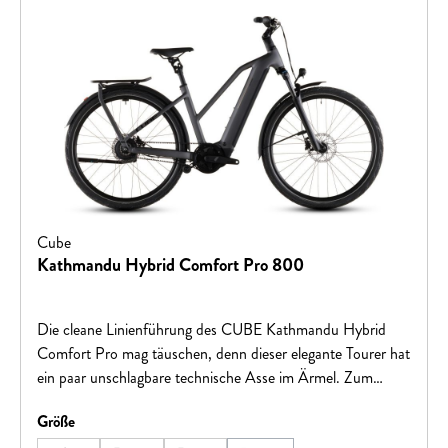
Cube
Kathmandu Hybrid Comfort Pro 800
Die cleane Linienführung des CUBE Kathmandu Hybrid
Comfort Pro mag täuschen, denn dieser elegante Tourer hat
ein paar unschlagbare technische Asse im Ärmel. Zum
Beispiel eine stufenlos verstellbare Enviolo Nabenschaltung
auswählen
Größe
– also einfach drehen, bis der perfekte Gang drin ist – und