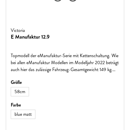
Victoria
E Manufaktur 12.9
Topmodell der eManufaktur-Serie mit Kettenschaltung. Wie
bei allen eManufaktur Modellen im Modelljahr 2022 beträgt
auch hier das zulässige Fahrzeug-Gesamtgewicht 149 kg.
BOSCH Performance CX Antrieb und PowerTube 625
auswählen
Größe
sorgen für drehmoment- und reichweitenstarke
Unterstützung. Das BOSCH Kiox Display sorgt künftig für
58cm
die Navigation auf unbekannten Strecken.
auswählen
Farbe
blue matt