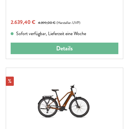
Verkaufspreis:
2.639,40 €
Regulärer Preis:
4.399,00 €
(Hersteller-UVP)
Sofort verfügbar, Lieferzeit eine Woche
Details
Rabatt
%