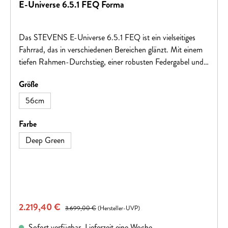
E-Universe 6.5.1 FEQ Forma
Das STEVENS E-Universe 6.5.1 FEQ ist ein vielseitiges
Fahrrad, das in verschiedenen Bereichen glänzt. Mit einem
tiefen Rahmen-Durchstieg, einer robusten Federgabel und
einer gefederten Vario-Sattelstütze bietet es hohen
auswählen
Größe
Fahrkomfort. Die breiten Continental eRuban Plus SUV-
Stollenreifen sorgen für guten Grip und erhöhte
56cm
Pannensicherheit, während die zuverlässigen Tektro-
Scheibenbremsen für effektive und gut dosierbare
auswählen
Farbe
Bremskraft sorgen. Angetrieben wird das Bike von einem
Deep Green
kraftvollen, reibungslosen Bosch Performance Line-Antrieb,
der von einem 500 Wh-Akku unterstützt wird. Es ist
zudem für den täglichen Gebrauch optimal ausgestattet.
Verkaufspreis:
2.219,40 €
Regulärer Preis:
3.699,00 €
(Hersteller-UVP)
Sofort verfügbar, Lieferzeit eine Woche