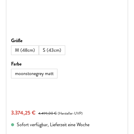
auswählen
Größe
M (48cm)
S (43cm)
auswählen
Farbe
moonstonegrey matt
Verkaufspreis:
3.374,25 €
Regulärer Preis:
4.499,00 €
(Hersteller-UVP)
Sofort verfügbar, Lieferzeit eine Woche