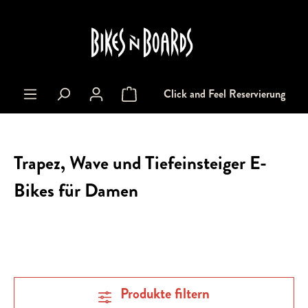
alt springen
Click and Feel Reservierung
Warenkorb enthält 0 Positionen. Der Gesa
Trapez, Wave und Tiefeinsteiger E-
Bikes für Damen
Produkte filtern