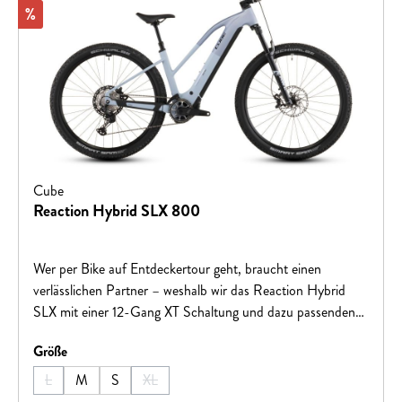
Rabatt
%
Cube
Reaction Hybrid SLX 800
Wer per Bike auf Entdeckertour geht, braucht einen
verlässlichen Partner – weshalb wir das Reaction Hybrid
SLX mit einer 12-Gang XT Schaltung und dazu passenden
hydraulischen XT 4-Kolben-Scheibenbremsen von Shimano
auswählen
Größe
bestückt haben. Beide arbeiten superzuverlässig und sind
einfach zu bedienen, damit der Fahrspaß im Fokus bleibt!
L
M
S
XL
(Diese Option ist zurzeit nicht verfügbar.)
(Diese Option ist zurzeit nicht verfügbar.)
Das Gleiche gilt für die Fox 34 Float AWL Federgabel, die