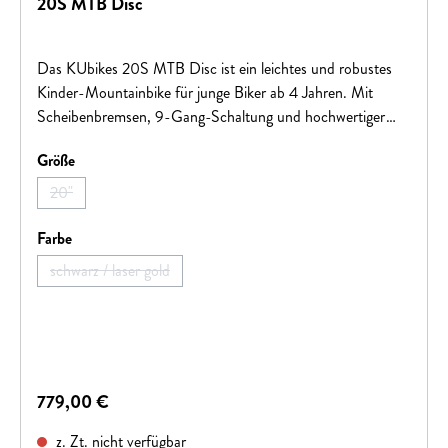
20S MTB Disc
Das KUbikes 20S MTB Disc ist ein leichtes und robustes
Kinder-Mountainbike für junge Biker ab 4 Jahren. Mit
Scheibenbremsen, 9-Gang-Schaltung und hochwertiger
Ausstattung bietet es Sicherheit, Kontrolle und jede Menge
auswählen
Größe
Fahrspaß auf ersten größeren Touren und Offroad-
Abenteuern.
20"
(Diese Option ist zurzeit nicht verfügbar.)
auswählen
Farbe
schwarz / laser gold
(Diese Option ist zurzeit nicht verfügbar.)
Regulärer Preis:
779,00 €
z. Zt. nicht verfügbar