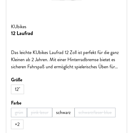
KUbikes
12 Laufrad
Das leichte KUbikes Laufrad 12 Zoll ist perfekt für die ganz
Kleinen ab 2 Jahren. Mit einer Hinterradbremse bietet es
sicheren Fahrspaß und ermöglicht spielerisches Üben für
das erste eigene Fahrrad!
auswählen
Größe
12"
auswählen
Farbe
grün
pink lasur
schwarz
schwarz/laser blue
(Diese Option ist zurzeit nicht verfügbar.)
(Diese Option ist zurzeit nicht verfügbar.)
(Diese Option ist zurzei
+
2