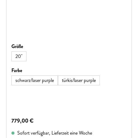
auswählen
Größe
20"
auswählen
Farbe
schwarz/laser purple
türkis/laser purple
Regulärer Preis:
779,00 €
Sofort verfügbar, Lieferzeit eine Woche