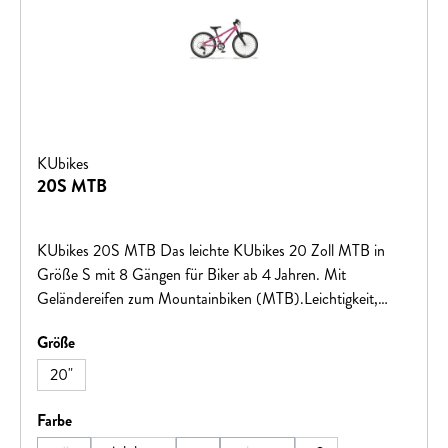
KUbikes
20S MTB
KUbikes 20S MTB Das leichte KUbikes 20 Zoll MTB in
Größe S mit 8 Gängen für Biker ab 4 Jahren. Mit
Geländereifen zum Mountainbiken (MTB).Leichtigkeit,
Qualität und Stabilität garantieren Fahrspaß auf den ersten
auswählen
Größe
größeren Touren! Große Vorteile für kleine BikerViele tolle
Farben: freches Grün, leuchtendes Orange, cooles
20"
Mattschwarz, feuriges Rot oder intensives Blau. Gegen
Aufpreis bieten wir Ihnen glitzernde Lasuren in Pink, Türkis
auswählen
Farbe
oder Blau an.Von uns entwickelter superleichter