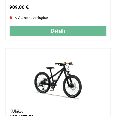
Regulärer Preis:
909,00 €
z. Zt. nicht verfügbar
Details
KUbikes