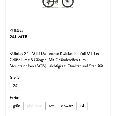
KUbikes
24L MTB
KUbikes 24L MTB Das leichte KUbikes 24 Zoll MTB in
Größe L mit 8 Gängen. Mit Geländereifen zum
Mountainbiken (MTB).Leichtigkeit, Qualität und Stabilität
garantieren Fahrspaß auf den ersten größeren
auswählen
Größe
Touren! Große Vorteile für kleine BikerViele tolle Farben:
freches Grün, leuchtendes Orange, cooles Mattschwarz,
24"
feuriges Rot oder intensives Blau. Gegen Aufpreis bieten wir
Ihnen glitzernde Lasuren in Pink oder Türkis an. Von uns
auswählen
Farbe
entwickelter superleichter Aluminiumrahmen inklusive
grün
pink lasur
rot
schwarz
+
4
(Diese Option ist zurzeit nicht verfügbar.)
AluminiumgabelPerfekt abgestimmte Rahmengeometrie:
sportliches Fahren ohne dabei den Überblick zu verlieren