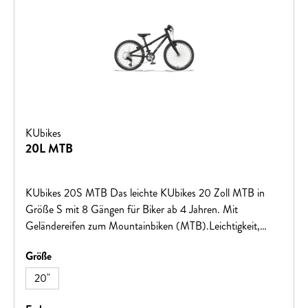
KUbikes
20L MTB
KUbikes 20S MTB Das leichte KUbikes 20 Zoll MTB in
Größe S mit 8 Gängen für Biker ab 4 Jahren. Mit
Geländereifen zum Mountainbiken (MTB).Leichtigkeit,
Qualität und Stabilität garantieren Fahrspaß auf den ersten
auswählen
Größe
größeren Touren! Große Vorteile für kleine BikerViele tolle
Farben: freches Grün, leuchtendes Orange, cooles
20"
Mattschwarz, feuriges Rot oder intensives Blau. Gegen