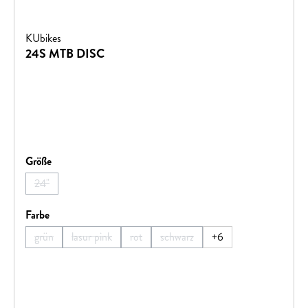
KUbikes
24S MTB DISC
auswählen
Größe
24"
(Diese Option ist zurzeit nicht verfügbar.)
auswählen
Farbe
grün
lasur pink
rot
schwarz
+
6
(Diese Option ist zurzeit nicht verfügbar.)
(Diese Option ist zurzeit nicht verfügbar.)
(Diese Option ist zurzeit nicht verfügbar.)
(Diese Option ist zurzeit nicht verf