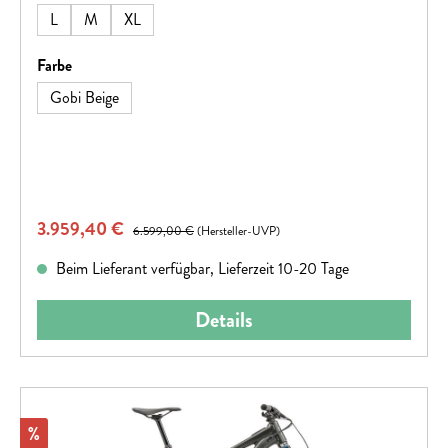
leisen Motor wünschen – das jeden Trail aufs neue meistert.
L
M
XL
, , Hinweis: Fahrradspezifikationen können ohne vorherige
Ankündigung geändert werden
auswählen
Farbe
Gobi Beige
Verkaufspreis:
3.959,40 €
Regulärer Preis:
6.599,00 €
(Hersteller-UVP)
Beim Lieferant verfügbar, Lieferzeit 10-20 Tage
Details
Rabatt
%