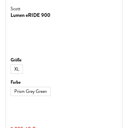
Scott
Lumen eRIDE 900
auswählen
Größe
XL
auswählen
Farbe
Prism Grey Green
Regulärer Preis: