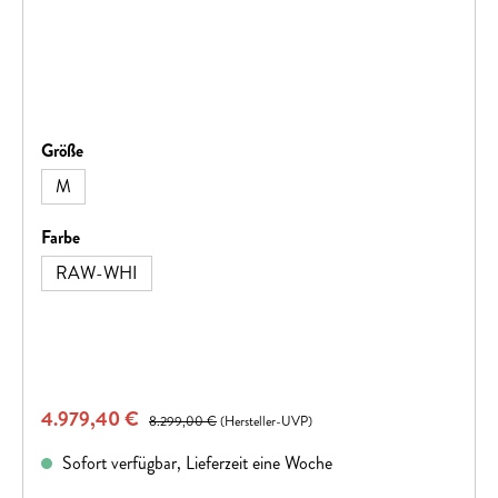
auswählen
Größe
M
auswählen
Farbe
RAW-WHI
Verkaufspreis:
4.979,40 €
Regulärer Preis:
8.299,00 €
(Hersteller-UVP)
Sofort verfügbar, Lieferzeit eine Woche