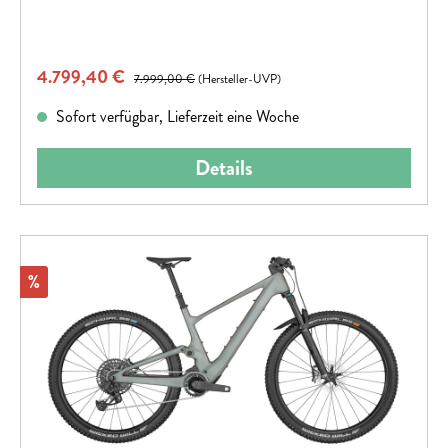
Verkaufspreis:
4.799,40 €
Regulärer Preis:
7.999,00 €
(Hersteller-UVP)
Sofort verfügbar, Lieferzeit eine Woche
Details
Rabatt
%