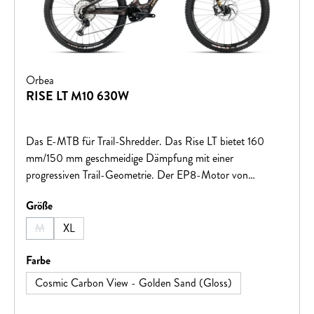
Orbea
RISE LT M10 630W
Das E-MTB für Trail-Shredder. Das Rise LT bietet 160
mm/150 mm geschmeidige Dämpfung mit einer
progressiven Trail-Geometrie. Der EP8-Motor von
Shimano läuft mit unserer neuesten "RS GEN2 MC"-
auswählen
Größe
Firmware für natürliches Fahrverhalten.
M
XL
(Diese Option ist zurzeit nicht verfügbar.)
auswählen
Farbe
Cosmic Carbon View - Golden Sand (Gloss)