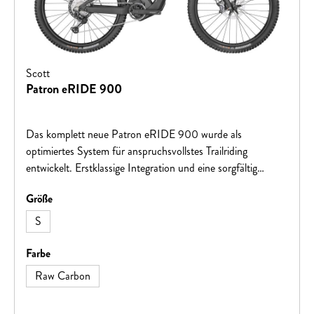
Scott
Patron eRIDE 900
Das komplett neue Patron eRIDE 900 wurde als
optimiertes System für anspruchsvollstes Trailriding
entwickelt. Erstklassige Integration und eine sorgfältig
durchdachte Geometrie bieten in Kombination mit einer
auswählen
Größe
leistungsstarken neuen Bosch Antriebseinheit viel mehr als
nur einen tollen Ride. Was du vielmehr bekommst, ist ein
S
grandioses Fahrerlebnis - bergauf und bergab. Patron
eRIDE – Beherrsche die Trails!
auswählen
Farbe
Raw Carbon