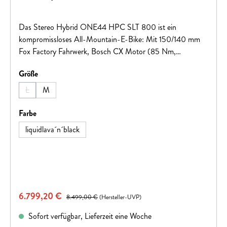
Das Stereo Hybrid ONE44 HPC SLT 800 ist ein
kompromissloses All-Mountain-E-Bike: Mit 150/140 mm
Fox Factory Fahrwerk, Bosch CX Motor (85 Nm,
800 Wh) und SRAM XX Eagle Transmission bietet es Top-
auswählen
Größe
Performance auf jedem Trail. Newmen Laufräder mit 2.4"
Schwalbe Reifen, Magura Gustav Pro Bremsen und
L
M
(Diese Option ist zurzeit nicht verfügbar.)
versenkbare Sattelstütze sorgen für maximale Kontrolle und
Fahrspaß – bergauf wie bergab.
auswählen
Farbe
liquidlava´n´black
Verkaufspreis:
6.799,20 €
Regulärer Preis:
8.499,00 €
(Hersteller-UVP)
Sofort verfügbar, Lieferzeit eine Woche