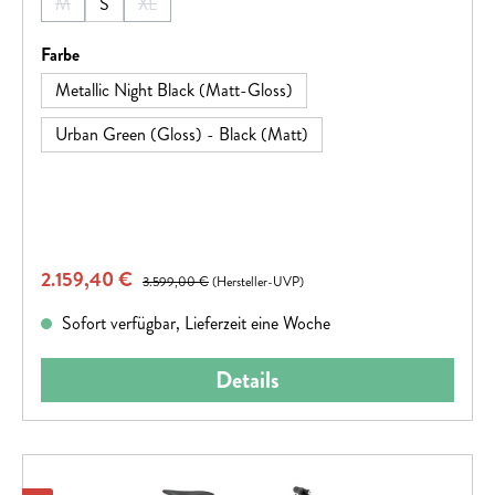
M
S
XL
(Diese Option ist zurzeit nicht verfügbar.)
(Diese Option ist zurzeit nicht verfügbar.)
auswählen
Farbe
Metallic Night Black (Matt-Gloss)
Urban Green (Gloss) - Black (Matt)
Verkaufspreis:
2.159,40 €
Regulärer Preis:
3.599,00 €
(Hersteller-UVP)
Sofort verfügbar, Lieferzeit eine Woche
Details