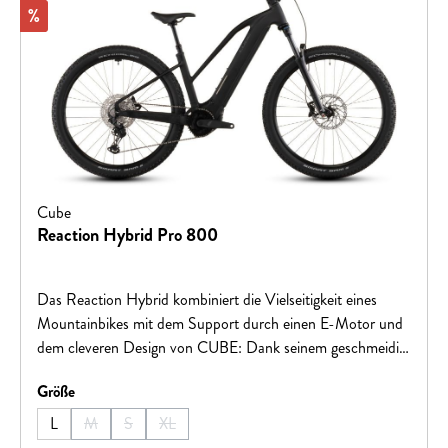
Rabatt
%
Cube
Reaction Hybrid Pro 800
Das Reaction Hybrid kombiniert die Vielseitigkeit eines
Mountainbikes mit dem Support durch einen E-Motor und
dem cleveren Design von CUBE: Dank seinem geschmeidig
arbeitenden, leistungsstarken Bosch CX Antrieb und 800
auswählen
Größe
Wh starken Akku sind jede Menge Power und Reichweite
garantiert, und zwar auf jeder Route, ob über Asphalt oder
L
M
S
XL
(Diese Option ist zurzeit nicht verfügbar.)
(Diese Option ist zurzeit nicht verfügbar.)
(Diese Option ist zurzeit nicht verfügbar.)
im Gelände. Dabei macht die einfach bedienbare Shimano