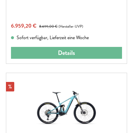
Verkaufspreis:
6.959,20 €
Regulärer Preis:
8.699,00 €
(Hersteller-UVP)
Sofort verfügbar, Lieferzeit eine Woche
Details
Rabatt
%