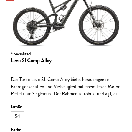
Specialized
Levo Sl Comp Alloy
Das Turbo Levo SL Comp Alloy bietet herausragende
Fahreigenschaften und Vielseitigkeit mit einem leisen Motor.
Perfekt für Singletrails. Der Rahmen ist robust und agil, die
moderne Trailgeometrie sorgt für Stabilität und Kontrolle.
auswählen
Größe
Mit verschiedenen Laufradgrößen und einem
leistungsstarken Motor bietet das Levo SL Alloy eine
S4
beeindruckende Reichweite und Fahrleistung. Mit der
MasterMind TCU und der Specialized App kannst du das
auswählen
Farbe