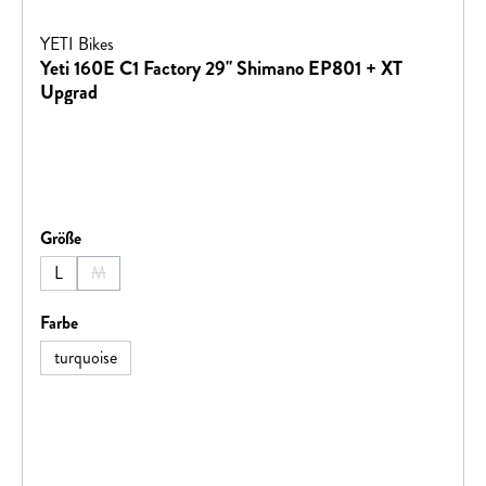
YETI Bikes
Yeti 160E C1 Factory 29" Shimano EP801 + XT
Upgrad
auswählen
Größe
L
M
(Diese Option ist zurzeit nicht verfügbar.)
auswählen
Farbe
turquoise