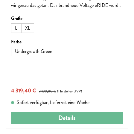
wir genau das getan. Das brandneue Voltage eRIDE wurde
für MTB-Enthusiasten entwickelt, die sich ein agiles, leichtes
auswählen
Größe
und leistungsstarkes Trail-Bike mit einem kompakten und
leisen Motor wünschen – das jeden Trail aufs neue meistert.
L
XL
, , Hinweis: Fahrradspezifikationen können ohne vorherige
Ankündigung geändert werden
auswählen
Farbe
Undergrowth Green
Verkaufspreis:
4.319,40 €
Regulärer Preis:
7.199,00 €
(Hersteller-UVP)
Sofort verfügbar, Lieferzeit eine Woche
Details