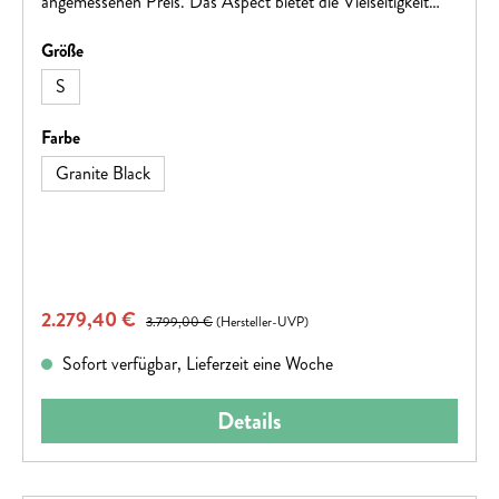
angemessenen Preis. Das Aspect bietet die Vielseitigkeit
und Spaß von Pendelstrecken bis zu Trails.
auswählen
Größe
S
auswählen
Farbe
Granite Black
Verkaufspreis:
2.279,40 €
Regulärer Preis:
3.799,00 €
(Hersteller-UVP)
Sofort verfügbar, Lieferzeit eine Woche
Details