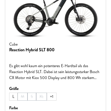
Cube
Reaction Hybrid SLT 800
Es gibt wohl kaum ein potenteres E-Hardtail als das
Reaction Hybrid SLT. Dabei ist sein leistungsstarker Bosch
CX Motor mit Kiox 500 Display und 800 Wh starkem
PowerTube Akku erst der Anfang. Der 12-fach XT Di2
auswählen
Größe
Antrieb aus dem Hause Shimano ist für höchst präzise
elektronische Gangwechsel bekannt, dazu haben wir eine
L
M
S
XL
+
1
(Diese Option ist zurzeit nicht verfügbar.)
(Diese Option ist zurzeit nicht verfügbar.)
(Diese Option ist zurzeit nicht verfügbar.)
ACID Carbonkurbel verbaut. Kraftvoll zupackende
hydraulische Magura Gustav Pro Scheibenbremsen mit der
auswählen
Farbe