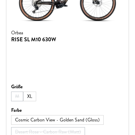
Orbea
RISE SL M10 630W
auswählen
Größe
M
XL
(Diese Option ist zurzeit nicht verfügbar.)
auswählen
Farbe
Cosmic Carbon View - Golden Sand (Gloss)
Desert Rose - Carbon Raw (Matt)