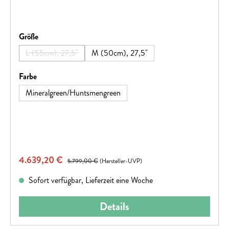
auswählen
Größe
L (55cm), 27,5"
M (50cm), 27,5"
(Diese Option ist zurzeit nicht verfügbar.)
auswählen
Farbe
Mineralgreen/Huntsmengreen
Verkaufspreis:
4.639,20 €
Regulärer Preis:
5.799,00 €
(Hersteller-UVP)
Sofort verfügbar, Lieferzeit eine Woche
Details