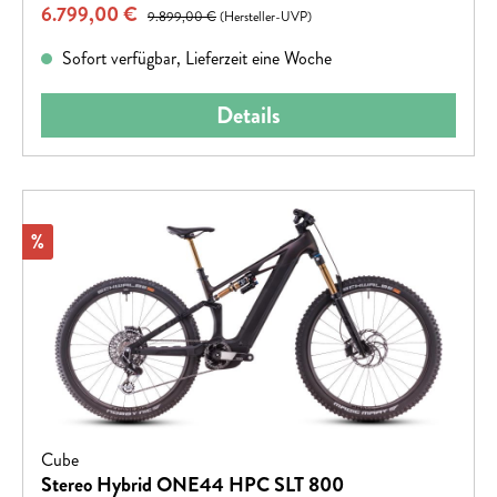
Verkaufspreis:
6.799,00 €
Regulärer Preis:
9.899,00 €
(Hersteller-UVP)
Sofort verfügbar, Lieferzeit eine Woche
Details
Rabatt
%
Cube
Stereo Hybrid ONE44 HPC SLT 800