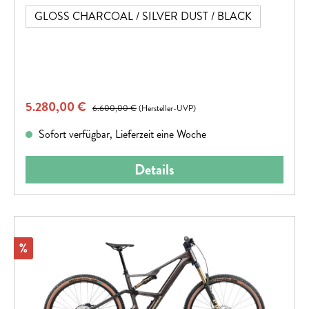
Bike individuell anpassen.
GLOSS CHARCOAL / SILVER DUST / BLACK
Verkaufspreis:
5.280,00 €
Regulärer Preis:
6.600,00 €
(Hersteller-UVP)
Sofort verfügbar, Lieferzeit eine Woche
Details
Rabatt
%