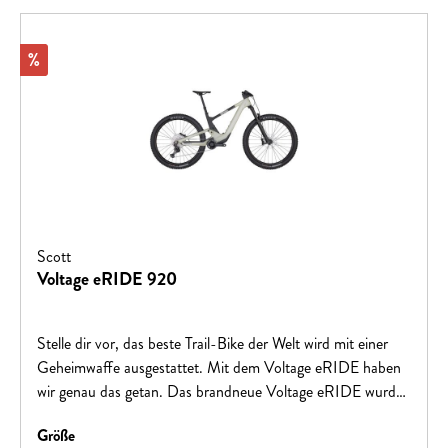
Rabatt
%
Scott
Voltage eRIDE 920
Stelle dir vor, das beste Trail-Bike der Welt wird mit einer
Geheimwaffe ausgestattet. Mit dem Voltage eRIDE haben
wir genau das getan. Das brandneue Voltage eRIDE wurde
für MTB-Enthusiasten entwickelt, die sich ein agiles, leichtes
auswählen
Größe
und leistungsstarkes Trail-Bike mit einem kompakten und