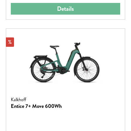
Details
Rabatt
%
Kalkhoff
Entice 7+ Move 600Wh