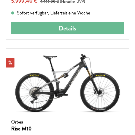
Verkaufspreis:
5.999,40 €
9.999,00 €
(Hersteller-UVP)
Sofort verfügbar, Lieferzeit eine Woche
Details
Rabatt
%
Orbea
Rise M10