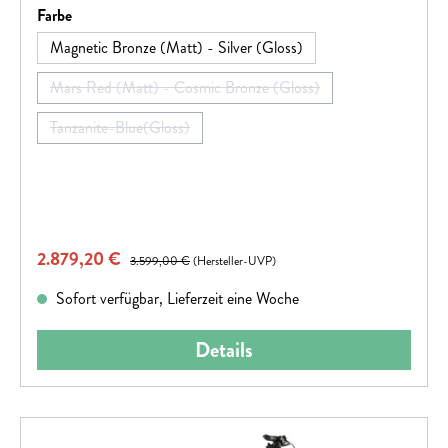
auswählen
Farbe
Magnetic Bronze (Matt) - Silver (Gloss)
Mars Red (Matt) - Cosmic Bronze (Gloss)
(Diese Option ist zurzeit nicht verfügbar.)
Tanzanite-Blue(Gloss)
(Diese Option ist zurzeit nicht verfügbar.)
Verkaufspreis:
2.879,20 €
Regulärer Preis:
3.599,00 €
(Hersteller-UVP)
Sofort verfügbar, Lieferzeit eine Woche
Details