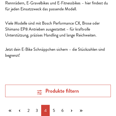
Rennrädern, E-Gravelbikes und E-Fitnessbikes – hier findest du
für jeden Einsatzzweck das passende Modell.
Viele Modelle sind mit Bosch Performance CX, Brose oder
Shimano EP8 Antrieben ausgestattet – für kraftvolle
Unterstützung, präzises Handling und lange Reichweiten.
Jetzt dein E-Bike Schnäppchen sichern – die Stückzahlen sind
begrenzt!
Produkte filtern
Seite
Seite
Seite
Seite
Seite
2
3
4
5
6