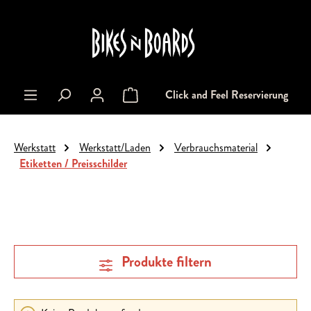
alt springen
Click and Feel Reservierung
Warenkorb enthält 0 Positionen. Der Gesa
Werkstatt
Werkstatt/Laden
Verbrauchsmaterial
Etiketten / Preisschilder
Produkte filtern