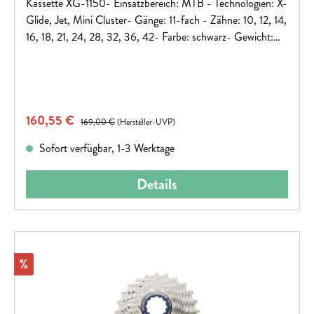
Kassette XG-1150- Einsatzbereich: MTB - Technologien: X-
Glide, Jet, Mini Cluster- Gänge: 11-fach - Zähne: 10, 12, 14,
16, 18, 21, 24, 28, 32, 36, 42- Farbe: schwarz- Gewicht:
394g
Verkaufspreis:
160,55 €
Regulärer Preis:
169,00 €
(Hersteller-UVP)
Sofort verfügbar, 1-3 Werktage
Details
Rabatt
%