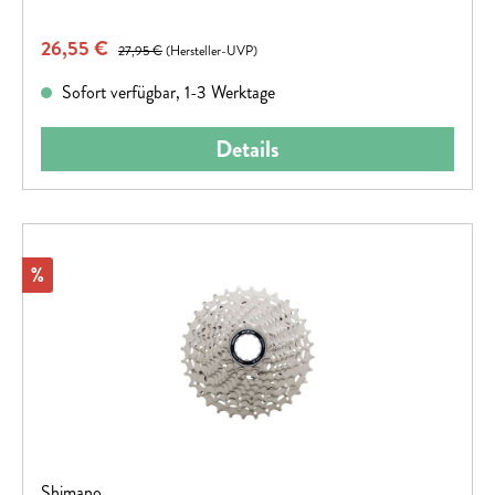
Verkaufspreis:
26,55 €
Regulärer Preis:
27,95 €
(Hersteller-UVP)
Sofort verfügbar, 1-3 Werktage
Details
Rabatt
%
Shimano