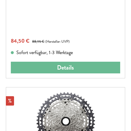
Verkaufspreis:
84,50 €
Regulärer Preis:
88,95 €
(Hersteller-UVP)
Sofort verfügbar, 1-3 Werktage
Details
Rabatt
%