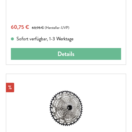
Verkaufspreis:
60,75 €
Regulärer Preis:
63,95 €
(Hersteller-UVP)
Sofort verfügbar, 1-3 Werktage
Details
Rabatt
%