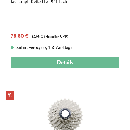
fachEmpf. Kette:HG-X 11-fach
Verkaufspreis:
78,80 €
Regulärer Preis:
82,95 €
(Hersteller-UVP)
Sofort verfügbar, 1-3 Werktage
Details
Rabatt
%