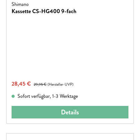
Shimano
Kassette CS-HG400 9-fach
Verkaufspreis:
28,45 €
Regulärer Preis:
29,95 €
(Hersteller-UVP)
Sofort verfügbar, 1-3 Werktage
Details