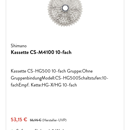
Shimano
Kassette CS-M4100 10-fach
Kassette CS-HG500 10-fach Gruppe:Ohne
GruppenbindungModell:CS-HG500Schaltstufen:10-
fachEmpf. Kette:HG-X/HG 10-fach
Verkaufspreis:
53,15 €
Regulärer Preis:
55,95 €
(Hersteller-UVP)