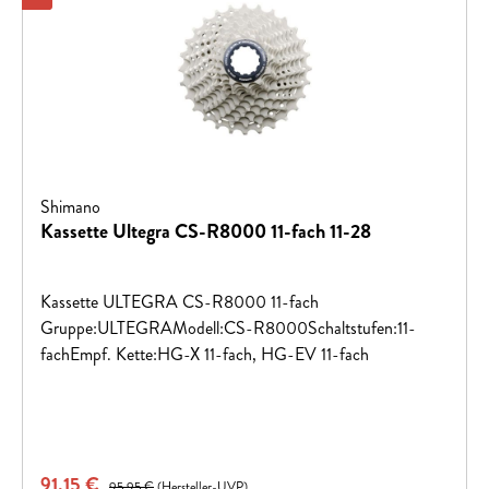
Shimano
Kassette Ultegra CS-R8000 11-fach 11-28
Kassette ULTEGRA CS-R8000 11-fach
Gruppe:ULTEGRAModell:CS-R8000Schaltstufen:11-
fachEmpf. Kette:HG-X 11-fach, HG-EV 11-fach
Verkaufspreis:
91,15 €
Regulärer Preis:
95,95 €
(Hersteller-UVP)