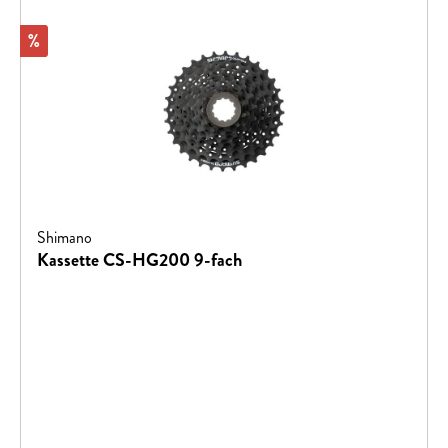
Rabatt
%
Shimano
Kassette CS-HG200 9-fach