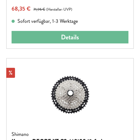
Verkaufspreis:
68,35 €
Regulärer Preis:
71,95 €
(Hersteller-UVP)
Sofort verfügbar, 1-3 Werktage
Details
Rabatt
%
Shimano