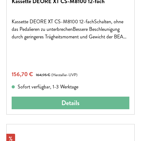
Kassette DEORE XT CS-M8100 12-fach
Kassette DEORE XT CS-M8100 12-fachSchalten, ohne
das Pedalieren zu unterbrechenBessere Beschleunigung
durch geringeres Trägheitsmoment und Gewicht der BEAM
SPIDER Konstruktion Gruppe:DEORE XTModell:CS-
M8100Schaltstufen:12-fachEmpf. Kette:HG 12-
fachGewicht:461 g (10-45 Z.), 470 g (10-51 Z.)
Verkaufspreis:
156,70 €
Regulärer Preis:
164,95 €
(Hersteller-UVP)
Sofort verfügbar, 1-3 Werktage
Details
Rabatt
%