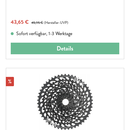
Verkaufspreis:
43,65 €
Regulärer Preis:
45,95 €
(Hersteller-UVP)
Sofort verfügbar, 1-3 Werktage
Details
Rabatt
%