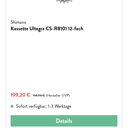
Shimano
Kassette Ultegra CS-R8101 12-fach
Verkaufspreis:
109,20 €
Regulärer Preis:
114,95 €
(Hersteller-UVP)
Sofort verfügbar, 1-3 Werktage
Details