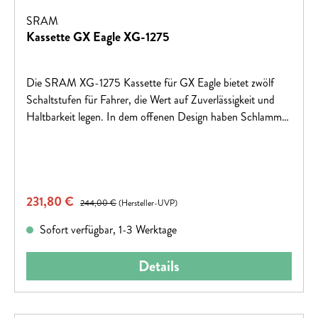
SRAM
Kassette GX Eagle XG-1275
Die SRAM XG-1275 Kassette für GX Eagle bietet zwölf
Schaltstufen für Fahrer, die Wert auf Zuverlässigkeit und
Haltbarkeit legen. In dem offenen Design haben Schlamm
und Dreck keine Chance, sich zwischen den Ritzeln
festzusetzen. Die FULL-PIN™-Technologie, die präzise
gefertigte Stahlritzel mittels hochfester Edelstahlstifte
verbindet, ergibt eine leichte, robuste Kassette mit guter
Verkaufspreis:
231,80 €
Regulärer Preis:
Selbstreinigung, reibungslosem Schalten und hoher
244,00 €
(Hersteller-UVP)
Haltbarkeit. Mit 10-52 Zähnen erhältst Du eine riesige
Sofort verfügbar, 1-3 Werktage
Bandbreite, die auch an härtesten Anstiegen den richtigen
Gang für Dich bereithält. Oder möchtest Du auf ein
Details
größeres Kettenblatt umsteigen und so höhere
Geschwindigkeiten erreichen, ohne Dich bei der
Kletterfähigkeit einzuschränken? Du hast alle Möglichkeiten!