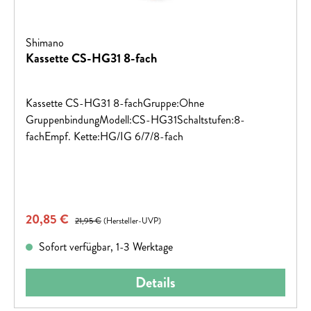
Shimano
Kassette CS-HG31 8-fach
Kassette CS-HG31 8-fachGruppe:Ohne
GruppenbindungModell:CS-HG31Schaltstufen:8-
fachEmpf. Kette:HG/IG 6/7/8-fach
Verkaufspreis:
20,85 €
Regulärer Preis:
21,95 €
(Hersteller-UVP)
Sofort verfügbar, 1-3 Werktage
Details