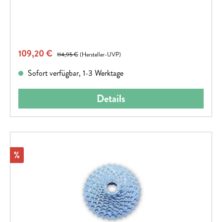
Verkaufspreis:
109,20 €
Regulärer Preis:
114,95 €
(Hersteller-UVP)
Sofort verfügbar, 1-3 Werktage
Details
Rabatt
%