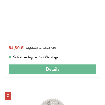
Verkaufspreis:
84,50 €
Regulärer Preis:
88,95 €
(Hersteller-UVP)
Sofort verfügbar, 1-3 Werktage
Details
Rabatt
%