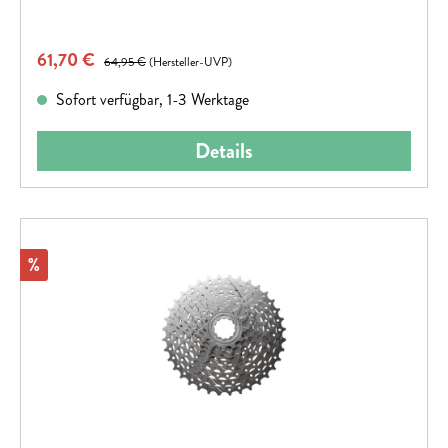
Verkaufspreis:
61,70 €
Regulärer Preis:
64,95 €
(Hersteller-UVP)
Sofort verfügbar, 1-3 Werktage
Details
Rabatt
%