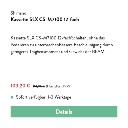
Shimano
Kassette SLX CS-M7100 12-fach
Kassette SLX CS-M7100 12-fachSchalten, ohne das
Pedalieren zu unterbrechenBessere Beschleunigung durch
geringeres Trägheitsmoment und Gewicht der BEAM
SPIDER Konstruktion Gruppe:SLXModell:CS-
M7100Schaltstufen:12-fachEmpf. Kette:HG 12-
fachGewicht:534 g (10-51 Z.)
Verkaufspreis:
109,20 €
Regulärer Preis:
114,95 €
(Hersteller-UVP)
Sofort verfügbar, 1-3 Werktage
Details