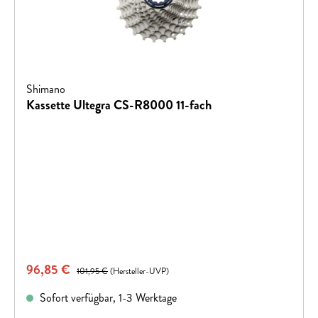
Shimano
Kassette Ultegra CS-R8000 11-fach
Verkaufspreis:
96,85 €
Regulärer Preis:
101,95 €
(Hersteller-UVP)
Sofort verfügbar, 1-3 Werktage