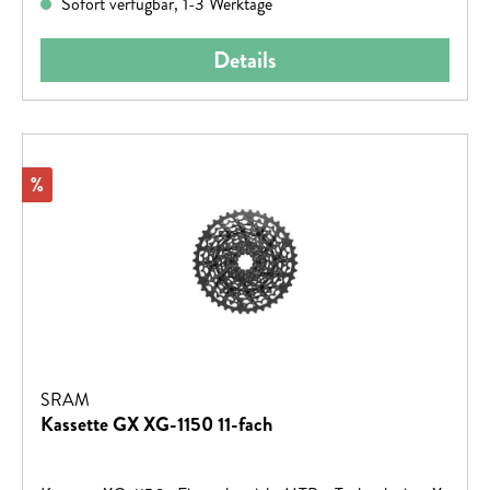
Sofort verfügbar, 1-3 Werktage
Details
Rabatt
%
SRAM
Kassette GX XG-1150 11-fach