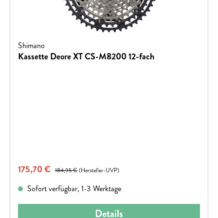
Shimano
Kassette Deore XT CS-M8200 12-fach
Verkaufspreis:
175,70 €
Regulärer Preis:
184,95 €
(Hersteller-UVP)
Sofort verfügbar, 1-3 Werktage
Details