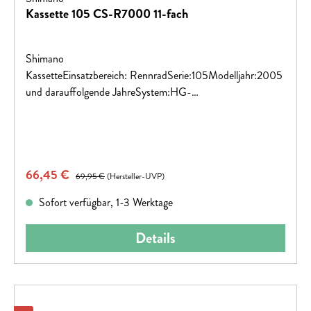
Kassette 105 CS-R7000 11-fach
Shimano
KassetteEinsatzbereich: RennradSerie:105Modelljahr:2005
und darauffolgende JahreSystem:HG-
SystemKettenkompatibilität:HG-Kette superschmal 10-
GangZahnkranztyp:KassetteSchaltstufen:10-
FachAbstufung:11-28 ZähneGrundfarbe 1:silber
Verkaufspreis:
66,45 €
Regulärer Preis:
69,95 €
(Hersteller-UVP)
Sofort verfügbar, 1-3 Werktage
Details