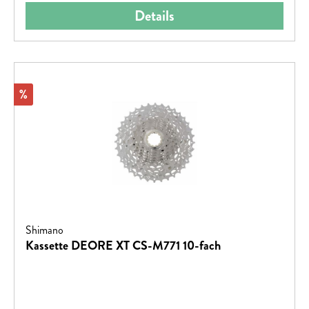
Details
Rabatt
%
Shimano
Kassette DEORE XT CS-M771 10-fach