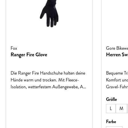
toskanischen
PowerDome b
Lebensgefühl
der Fahrspaß
kein Dressco
dem PowerD
Ziel!Aerodyn
Fox
Gore Bikew
Abrisskante
Ranger Fire Glove
Herren Swi
Ventilation 
Luftausläss
Die Ranger Fire Handschuhe halten deine
Bequeme Trä
verbindet vo
Hände warm und trocken. Mit Fleece-
Komfort und
Belüftungsö
Isolation, wetterfestem Außengewebe, AX
Gravel-Fahrt
für einen kü
Suede™-Handfläche für Grip und
Komfortabel
für den sog
auswä
Größe
verlängerter Manschette bieten sie Komfort
gestricktes 
Venturieffe
bei jedem Trail-Wetter.
umschließen
aerodynamisc
L
M
Tragekomfor
hautfreundl
Sitzpolster:
auswä
Padding: pun
Farbe
Belüftung u