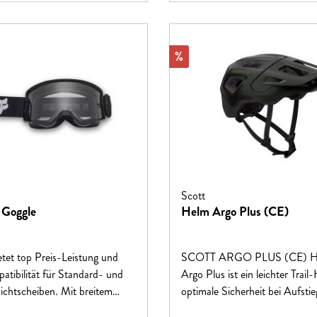
Rabatt
%
Scott
 Goggle
Helm Argo Plus (CE)
tet top Preis-Leistung und
SCOTT ARGO PLUS (CE) 
ibilität für Standard- und
Argo Plus ist ein leichter Trail
ichtscheiben. Mit breitem
optimale Sicherheit bei Aufsti
reilagigem Schaumstoff und
Abfahrten. Er bietet erstklassig