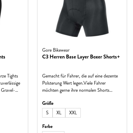
Gore Bikewear
hts
C3 Herren Base Layer Boxer Shorts+
ze Tights
Gemacht für Fahrer, die auf eine dezente
uverlässige
Polsterung Wert legen.Viele Fahrer
 Gravel-
möchten gerne ihre normalen Shorts
as dicht
tragen und dabei dennoch nicht auf die
auswählen
Größe
aterial sorgt
Polsterung und den Schutz eines
equem
Sitzpolsters verzichten. Diese Boxershorts
S
XL
XXL
ngenehmen
bieten beste Atmungsaktivität und
itzpolster
optimalen Sitz, sodass du immer
auswählen
Farbe
stet
komfortabel im Sattel sitzt, egal was für