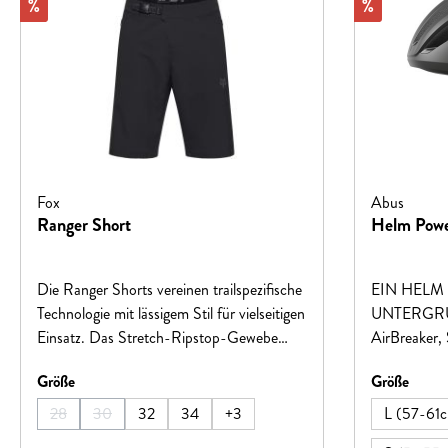
Rabatt
Rabatt
%
%
Fox
Abus
Ranger Short
Helm Pow
Die Ranger Shorts vereinen trailspezifische
EIN HELM
Technologie mit lässigem Stil für vielseitigen
UNTERGRU
Einsatz. Das Stretch-Ripstop-Gewebe
AirBreaker,
bietet hohe Leistung und
PowerDome
auswählen
auswä
Größe
Größe
Strapazierfähigkeit, während der
Helmfamilie
Rennratschenverschluss eine schnelle
PowerDome 
28
30
32
34
+
3
L (57-61
(Diese Option ist zurzeit nicht verfügbar.)
(Diese Option ist zurzeit nicht verfügbar.)
Anpassung ermöglicht.
Produktion in