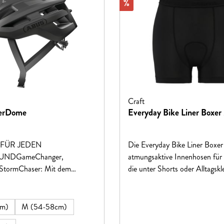
Rabatt
%
Craft
erDome
Everyday Bike Liner Boxer
 FÜR JEDEN
Die Everyday Bike Liner Boxer 
NDGameChanger,
atmungsaktive Innenhosen für
 StormChaser: Mit dem
die unter Shorts oder Alltagskl
 bekommt die ABUS
getragen werden können. Das f
hlen
 „Made in Italy“ Zuwachs.Der
Material aus recyceltem Polya
kommt direkt aus der ABUS
Elasthan sorgt für einen effizie
cm)
M (54-58cm)
 Italien. Er vereint Erfolgs-
Feuchtigkeitstransport und ho