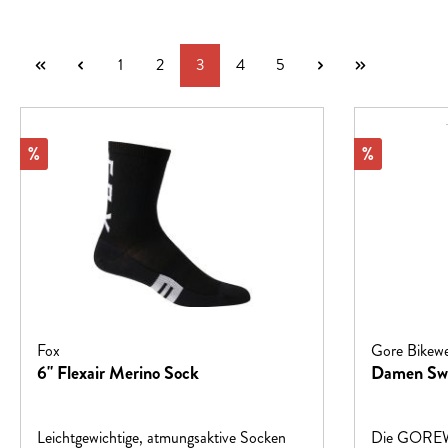
Seite
Seite
Seite
Seite
Seite
1
2
3
4
5
Rabatt
Rabatt
%
%
Fox
Gore Bikew
6" Flexair Merino Sock
Damen Swif
Leichtgewichtige, atmungsaktive Socken
Die GOREWE