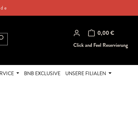
.de
Warenkorb enthält 0 Posi
0,00 €
Click and Feel Reservierung
RVICE
BNB EXCLUSIVE
UNSERE FILIALEN