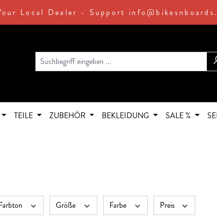
Your Local Dealer - Support info@bikesnboards
TEILE
ZUBEHÖR
BEKLEIDUNG
SALE %
SE
Farbton
Größe
Farbe
Preis