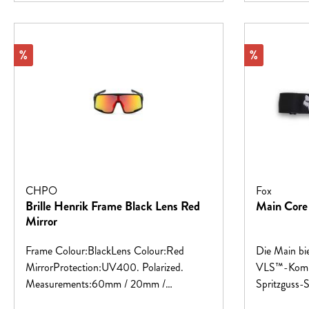
Halt, selbst unter extremen
BedingungenZehenpartie mit flachen
Nähten für verbesserten
Rabatt
Rabatt
%
%
KomfortMATERIALIEN59 %
Merinowolle, 26 % Polyamid-Nylon, 11 %
Polyester, 4 % Elastan
CHPO
Fox
Brille Henrik Frame Black Lens Red
Main Core
Mirror
Frame Colour:BlackLens Colour:Red
Die Main bie
MirrorProtection:UV400. Polarized.
VLS™-Kompat
Measurements:60mm / 20mm /
Spritzguss-S
145mmVLT:15%Material:Recycled
Sichtfeld, d