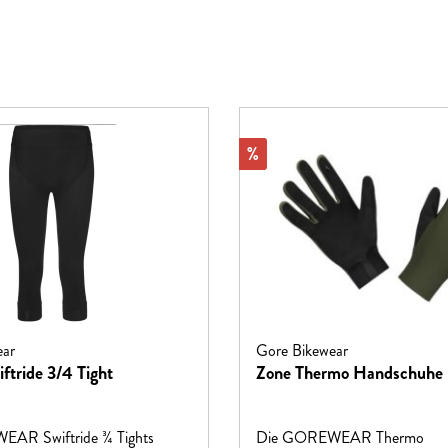
Rabatt
%
ear
Gore Bikewear
tride 3/4 Tight
Zone Thermo Handschuhe
AR Swiftride ¾ Tights
Die GOREWEAR Thermo