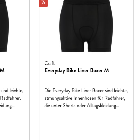
Rabatt
%
Craft
 M
Everyday Bike Liner Boxer M
sind leichte,
Die Everyday Bike Liner Boxer sind leichte,
 Radfahrer,
atmungsaktive Innenhosen für Radfahrer,
eidung
die unter Shorts oder Alltagskleidung
unktionelle
getragen werden können. Das funktionelle
mid und
Material aus recyceltem Polyamid und
nten
Elasthan sorgt für einen effizienten
hen
Feuchtigkeitstransport und hohen