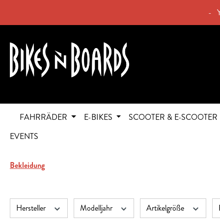
springen
Zur Hauptnavigation springen
- 
FAHRRÄDER
E-BIKES
SCOOTER & E-SCOOTER
EVENTS
Bekleidung
Hersteller
Modelljahr
Artikelgröße