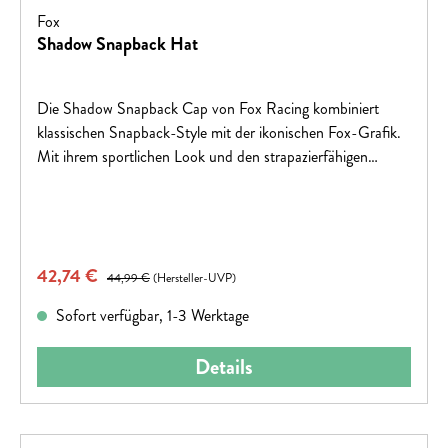
Fox
Shadow Snapback Hat
Die Shadow Snapback Cap von Fox Racing kombiniert
klassischen Snapback-Style mit der ikonischen Fox-Grafik.
Mit ihrem sportlichen Look und den strapazierfähigen
Materialien ist sie der perfekte Begleiter für Alltag, Freizeit
und Outdoor-Abenteuer.100% COTTON
Verkaufspreis:
42,74 €
Regulärer Preis:
44,99 €
(Hersteller-UVP)
Sofort verfügbar, 1-3 Werktage
Details