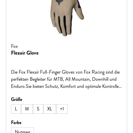
Fox
Flexair Glove
Die Fox Flexair Full-Finger Gloves von Fox Racing sind die
perfekten Begleiter für MTB, All Mountain, Downhill und
Enduro.Sie bieten Schutz, Komfort und optimale Kontrolle
auf jedem Trail. Dank der Touchscreen-Kompatibilität
auswählen
Größe
kannst du Smartphone oder GPS-Gerät bedienen, ohne die
Handschuhe auszuziehen. Die Schlupfform sorgt für
L
M
S
XL
+
1
einfache Handhabung und sicheren Sitz, während das
atmungsaktive Material deine Hände selbst an heißen
auswählen
Farbe
Sommertagen kühl und trocken hält.Die Handschuhe
Nutmeg