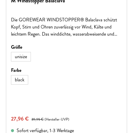
M Windstopper Balaclava
Die GOREWEAR WINDSTOPPER® Balaclava schützt
Kopf, Stirn und Ohren zuverlässig vor Wind, Kälte und
leichtem Regen. Das winddichte, wasserabweisende und
hoch atmungsaktive GORE® WINDSTOPPER® Material
auswählen
Größe
sorgt für ein angenehmes Trageklima, während Thermo-
Stretch-Einsätze optimale Bewegungsfreiheit bieten.
unisize
Flachnähte minimieren Druckstellen und reflektierende
Details erhöhen die Sichtbarkeit – ideal für Radtouren und
auswählen
Farbe
Outdoor-Aktivitäten bei kaltem Wetter.Material 100%
black
Polyester
Verkaufspreis:
27,96 €
Regulärer Preis:
39,95 €
(Hersteller-UVP)
Sofort verfügbar, 1-3 Werktage