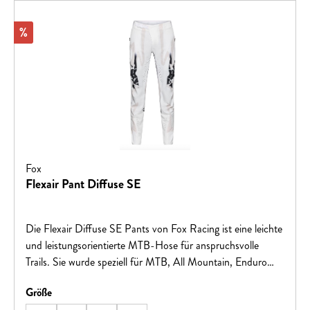
Rabatt
%
Fox
Flexair Pant Diffuse SE
Die Flexair Diffuse SE Pants von Fox Racing ist eine leichte
und leistungsorientierte MTB-Hose für anspruchsvolle
Trails. Sie wurde speziell für MTB, All Mountain, Enduro
und Downhill entwickelt und bietet maximale
auswählen
Größe
Bewegungsfreiheit sowie hohen Komfort – ideal für Fahrten