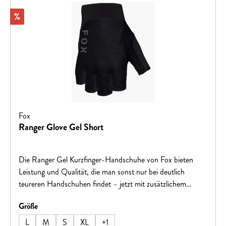
Rabatt
%
Fox
Ranger Glove Gel Short
Die Ranger Gel Kurzfinger-Handschuhe von Fox bieten
Leistung und Qualität, die man sonst nur bei deutlich
teureren Handschuhen findet – jetzt mit zusätzlichem
Schutz durch strategisch platzierte Gelpolster auf der
auswählen
Größe
Handfläche.EigenschaftenGelpolsterung: Dämpft Druck
und Vibrationen für mehr Komfort auf langen
L
M
S
XL
+
1