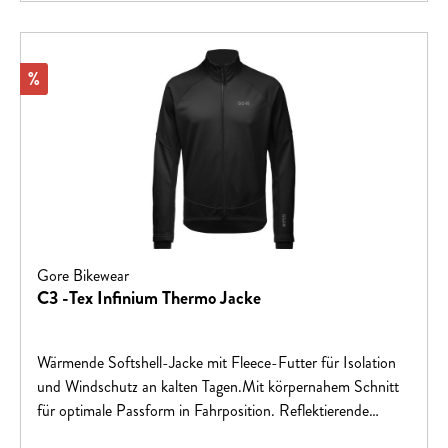
Rabatt
%
Gore Bikewear
C3 -Tex Infinium Thermo Jacke
Wärmende Softshell-Jacke mit Fleece-Futter für Isolation
und Windschutz an kalten Tagen.Mit körpernahem Schnitt
für optimale Passform in Fahrposition. Reflektierende
GORE Logos sorgen für gute Sichtbarkeit bei Nacht und