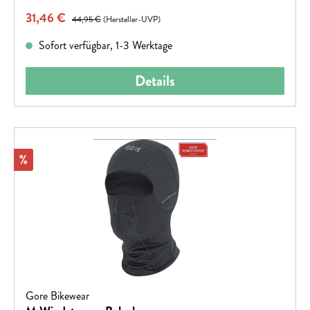
Verkaufspreis:
31,46 €
Regulärer Preis:
44,95 €
(Hersteller-UVP)
Sofort verfügbar, 1-3 Werktage
Details
Rabatt
%
Gore Bikewear