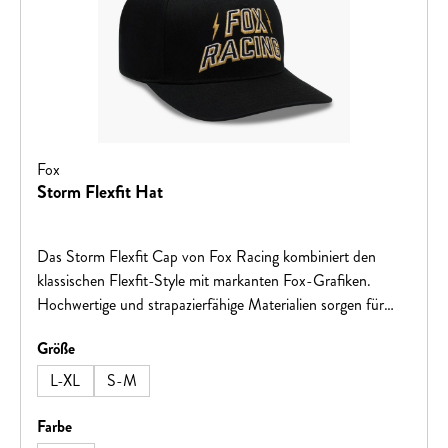
Fox
Storm Flexfit Hat
Das Storm Flexfit Cap von Fox Racing kombiniert den
klassischen Flexfit-Style mit markanten Fox-Grafiken.
Hochwertige und strapazierfähige Materialien sorgen für
hohen Tragekomfort und machen diese Cap zum idealen
auswählen
Größe
Begleiter im Alltag. 98 % Baumwolle, 2 % Elasthan
L-XL
S-M
auswählen
Farbe