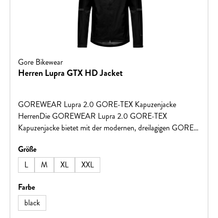
Gore Bikewear
Herren Lupra GTX HD Jacket
GOREWEAR Lupra 2.0 GORE-TEX Kapuzenjacke
HerrenDie GOREWEAR Lupra 2.0 GORE-TEX
Kapuzenjacke bietet mit der modernen, dreilagigen GORE-
TEX ePE-Membran zuverlässigen Schutz vor Wind und
auswählen
Größe
Regen bei gleichzeitig hoher Atmungsaktivität. Trotz ihres
geringen Gewichts ist sie robust, kompakt verstaubar und
L
M
XL
XXL
ideal für jedes Abenteuer. Vorgeformte Ellbogen und
Schultern sorgen für optimale Bewegungsfreiheit, während
auswählen
Farbe
die verstellbare Kapuze, zwei Reißverschlusstaschen,
black
weiches Nackenfutter und reflektierende Details den