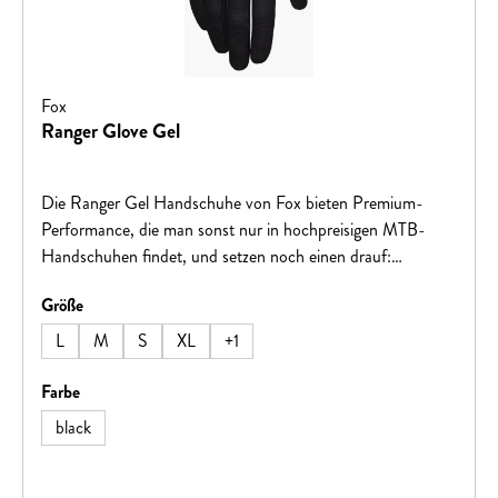
Fox
Ranger Glove Gel
Die Ranger Gel Handschuhe von Fox bieten Premium-
Performance, die man sonst nur in hochpreisigen MTB-
Handschuhen findet, und setzen noch einen drauf:
strategisch platzierte Gelpolster auf der Handfläche sorgen
auswählen
Größe
für zusätzlichen Schutz und Komfort bei jeder
Fahrt.HauptmerkmaleGelpolsterung – reduziert Druck und
L
M
S
XL
+
1
Vibrationen für längere, komfortable FahrtenTouchscreen-
kompatible Fingerspitzen – Zeigefinger und Daumen
auswählen
Farbe
ermöglichen einfache Bedienung von GerätenFlache
black
Manschette – sorgt für optimale Bewegungsfreiheit und
einfachen EinstiegHervorragende Passform –
ergonomisches Design für Kontrolle und Stabilität auf allen