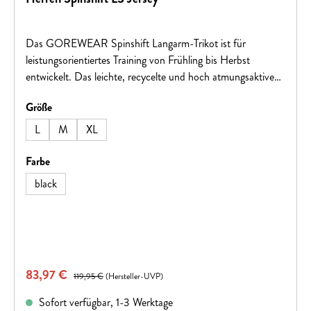
Das GOREWEAR Spinshift Langarm-Trikot ist für
leistungsorientiertes Training von Frühling bis Herbst
entwickelt. Das leichte, recycelte und hoch atmungsaktive
Material sorgt für effektives Feuchtigkeitsmanagement und
auswählen
Größe
hohen Tragekomfort. Dank der enganliegenden, elastischen
Passform bietet es optimale Bewegungsfreiheit. Drei
L
M
XL
Rückentaschen sowie eine zusätzliche Reißverschlusstasche
bieten praktischen Stauraum, während ein Silikongripper am
auswählen
Farbe
Saum und reflektierende Details den sicheren Sitz und die
black
Sichtbarkeit verbessern.Material 91% Polyester, 9% Elasthan
Verkaufspreis:
83,97 €
Regulärer Preis:
119,95 €
(Hersteller-UVP)
Sofort verfügbar, 1-3 Werktage