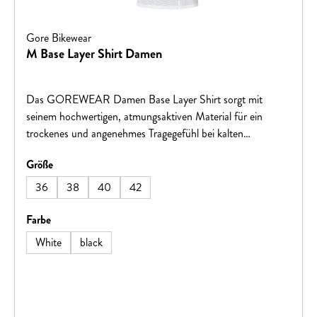
Gore Bikewear
M Base Layer Shirt Damen
Das GOREWEAR Damen Base Layer Shirt sorgt mit
seinem hochwertigen, atmungsaktiven Material für ein
trockenes und angenehmes Tragegefühl bei kalten
Temperaturen. Das feuchtigkeitsableitende,
auswählen
Größe
schnelltrocknende High-Stretch-Material bietet eine
sportliche Passform und hohen Komfort. Eine verlängerte
36
38
40
42
Rückenpartie, Flachnähte sowie das dünne, weiche Material
machen das Shirt zur idealen Basisschicht für Radfahren
auswählen
Farbe
und andere Outdoor-Aktivitäten.
White
black