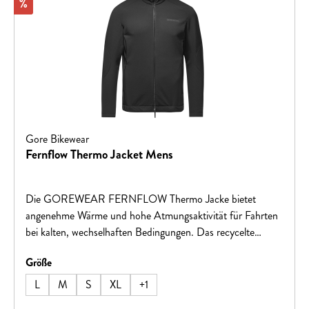
Rabatt
%
Gore Bikewear
Fernflow Thermo Jacket Mens
Die GOREWEAR FERNFLOW Thermo Jacke bietet
angenehme Wärme und hohe Atmungsaktivität für Fahrten
bei kalten, wechselhaften Bedingungen. Das recycelte
Thermofleece sorgt für zuverlässige Isolation, während
auswählen
Größe
vorgeformte Schultern und Ellbogen optimale
Bewegungsfreiheit in aufrechter Fahrposition ermöglichen.
L
M
S
XL
+
1
Zwei Reißverschluss-Fronttaschen, ein Zwei-Wege-