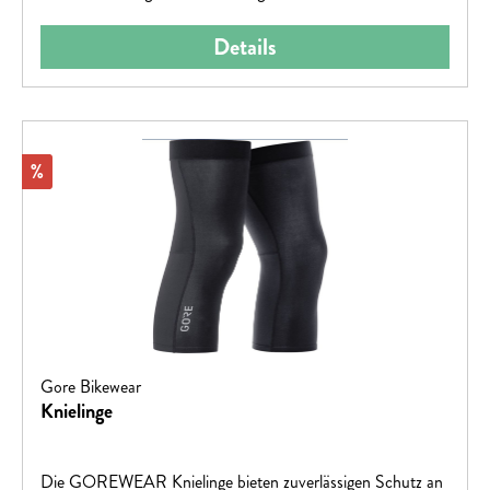
Details
Rabatt
%
Gore Bikewear
Knielinge
Die GOREWEAR Knielinge bieten zuverlässigen Schutz an