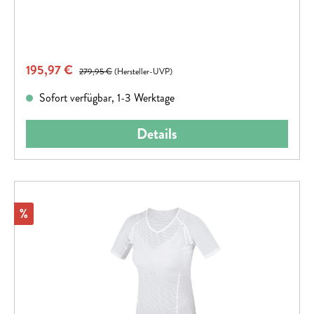
Tragekomfort abrunden. Hergestellt aus recycelten
Materialien.Material 100% Polyamid
Verkaufspreis:
195,97 €
Regulärer Preis:
279,95 €
(Hersteller-UVP)
Sofort verfügbar, 1-3 Werktage
Details
Rabatt
%