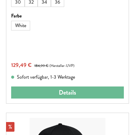
in den wärmeren Monaten.85% POLYESTER, 13%
30
32
34
36
ELASTANE, 2% POLYAMIDE NYLON
auswählen
Farbe
White
Verkaufspreis:
129,49 €
Regulärer Preis:
184,99 €
(Hersteller-UVP)
Sofort verfügbar, 1-3 Werktage
Details
Rabatt
%