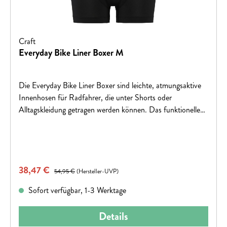
Craft
Everyday Bike Liner Boxer M
Die Everyday Bike Liner Boxer sind leichte, atmungsaktive
Innenhosen für Radfahrer, die unter Shorts oder
Alltagskleidung getragen werden können. Das funktionelle
Material aus recyceltem Polyamid und Elasthan sorgt für
einen effizienten Feuchtigkeitstransport und hohen
Tragekomfort. Das Infinity C6 Sitzpolster bietet angenehme
Dämpfung auf längeren Fahrten, während elastische
Verkaufspreis:
38,47 €
Regulärer Preis:
Abschlüsse an Taille und Beinen für einen sicheren und
54,95 €
(Hersteller-UVP)
komfortablen Sitz sorgen. Ideal für Alltag, Pendeln und
Sofort verfügbar, 1-3 Werktage
entspannte Touren.91% Polyamide Recycled9% Elastane
Details