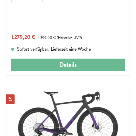
Verkaufspreis:
1.279,20 €
Regulärer Preis:
1.599,00 €
(Hersteller-UVP)
Sofort verfügbar, Lieferzeit eine Woche
Details
Rabatt
%