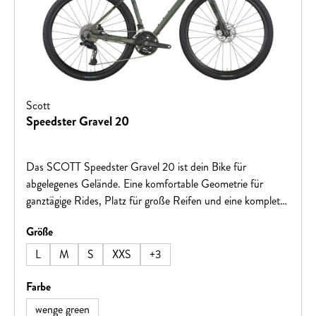
Scott
Speedster Gravel 20
Das SCOTT Speedster Gravel 20 ist dein Bike für
abgelegenes Gelände. Eine komfortable Geometrie für
ganztägige Rides, Platz für große Reifen und eine komplett
innenliegende Zugverlegung machen dieses Rad zu einer
auswählen
Größe
fantastischen Option für alle Zweirad-Offroader!Hinweis:
Fahrradspezifikationen können ohne vorherige Ankündigung
L
M
S
XXS
+
3
geändert werden.
auswählen
Farbe
wenge green