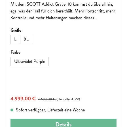
Mit dem SCOTT Addict Gravel 10 kommst du überall hin,
egal was der Trail für dich bereithält. Mehr Fortschritt, mehr
Kontrolle und mehr Halterungen machen dieses
abenteuertaugliche Bike zu deiner Eintrittskarte in die Natur.
auswählen
Größe
Gehe an deine Grenzen und erfahre dich selbst! , , Hinweis:
Fahrradspezifikationen können ohne vorherige Ankündigung
L
XL
geändert werden
auswählen
Farbe
Ultraviolet Purple
Verkaufspreis:
4.999,00 €
Regulärer Preis:
6.599,00 €
(Hersteller-UVP)
Sofort verfügbar, Lieferzeit eine Woche
Details