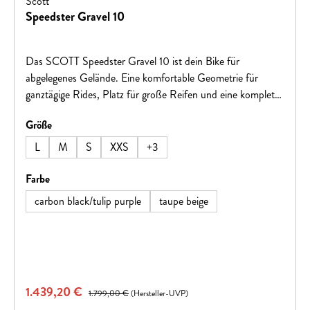
Scott
Speedster Gravel 10
Das SCOTT Speedster Gravel 10 ist dein Bike für
abgelegenes Gelände. Eine komfortable Geometrie für
ganztägige Rides, Platz für große Reifen und eine komplett
innenliegende Zugverlegung machen dieses Rad zu einer
auswählen
Größe
fantastischen Option für alle Zweirad-Offroader!Hinweis:
Fahrradspezifikationen können ohne vorherige Ankündigung
L
M
S
XXS
+
3
geändert werden.
auswählen
Farbe
carbon black/tulip purple
taupe beige
Verkaufspreis:
1.439,20 €
Regulärer Preis:
1.799,00 €
(Hersteller-UVP)