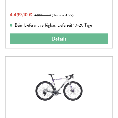
Verkaufspreis:
4.499,10 €
Regulärer Preis:
4.999,00 €
(Hersteller-UVP)
Beim Lieferant verfügbar, Lieferzeit 10-20 Tage
Details