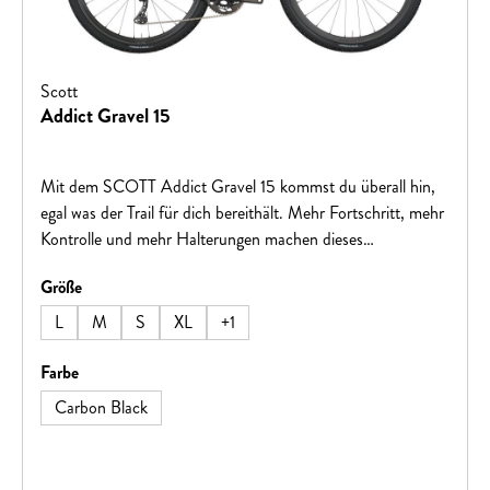
Scott
Addict Gravel 15
Mit dem SCOTT Addict Gravel 15 kommst du überall hin,
egal was der Trail für dich bereithält. Mehr Fortschritt, mehr
Kontrolle und mehr Halterungen machen dieses
abenteuertaugliche Bike zu deiner Eintrittskarte in die Natur.
auswählen
Größe
Find yourself, get lost.Hinweis: Fahrradspezifikationen
können ohne vorherige Ankündigung geändert werden.
L
M
S
XL
+
1
auswählen
Farbe
Carbon Black