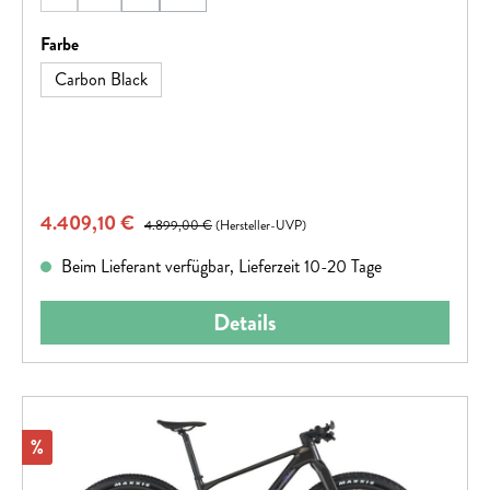
(Diese Option ist zurzeit nicht verfügbar.)
(Diese Option ist zurzeit nicht verfügbar.)
kommst.Hinweis: Fahrradspezifikationen können ohne
vorherige Ankündigung geändert werden.
auswählen
Farbe
Carbon Black
Verkaufspreis:
4.409,10 €
Regulärer Preis:
4.899,00 €
(Hersteller-UVP)
Beim Lieferant verfügbar, Lieferzeit 10-20 Tage
Details
Rabatt
%