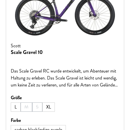
Scott
Scale Gravel 10
Das Scale Gravel RC wurde entwickelt, um Abenteuer mit
Haltung zu erleben. Das Scale Gravel ist leicht und wendig,
um keine Zeit zu verlieren, und für alle Arten von Gelände
geeignet. Mit mehreren Optionen für Halterungen.Hinweis:
auswählen
Größe
Fahrradspezifikationen können ohne vorherige Ankündigung
geändert werden.
L
M
S
XL
(Diese Option ist zurzeit nicht verfügbar.)
(Diese Option ist zurzeit nicht verfügbar.)
auswählen
Farbe
carbon black/indigo purple