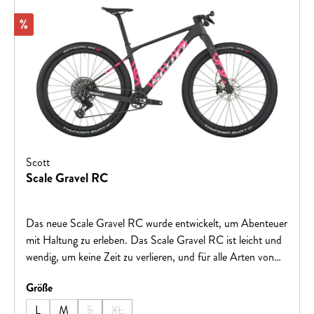
Rabatt
%
Scott
Scale Gravel RC
Das neue Scale Gravel RC wurde entwickelt, um Abenteuer
mit Haltung zu erleben. Das Scale Gravel RC ist leicht und
wendig, um keine Zeit zu verlieren, und für alle Arten von
Gelände geeignet. Mit mehreren Optionen für Halterungen.
auswählen
Größe
Egal, was zwischen dir und der Ziellinie liegt, kannst du dir
sicher sein, dass du immer in kürzester Zeit ans Ziel
L
M
S
XL