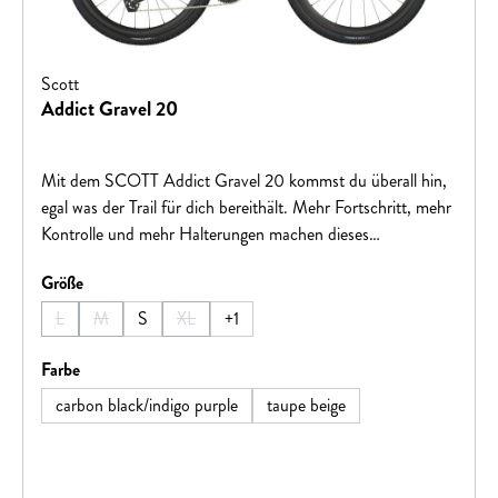
Scott
Addict Gravel 20
Mit dem SCOTT Addict Gravel 20 kommst du überall hin,
egal was der Trail für dich bereithält. Mehr Fortschritt, mehr
Kontrolle und mehr Halterungen machen dieses
abenteuertaugliche Bike zu deiner Eintrittskarte in die Natur.
auswählen
Größe
Find yourself, get lost.Hinweis: Fahrradspezifikationen
können ohne vorherige Ankündigung geändert werden.
L
M
S
XL
+
1
(Diese Option ist zurzeit nicht verfügbar.)
(Diese Option ist zurzeit nicht verfügbar.)
(Diese Option ist zurzeit nicht verfügbar.)
auswählen
Farbe
carbon black/indigo purple
taupe beige