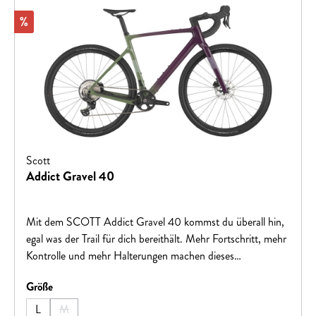
Rabatt
%
Scott
Addict Gravel 40
Mit dem SCOTT Addict Gravel 40 kommst du überall hin,
egal was der Trail für dich bereithält. Mehr Fortschritt, mehr
Kontrolle und mehr Halterungen machen dieses
abenteuertaugliche Bike zu deiner Eintrittskarte in die Natur.
auswählen
Größe
Find yourself, get lost.Hinweis: Fahrradspezifikationen
können ohne vorherige Ankündigung geändert werden
L
M