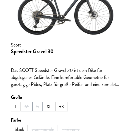
Scott
Speedster Gravel 30
Das SCOTT Speedster Gravel 30 ist dein Bike für
abgelegenes Gelände. Eine komfortable Geometrie für
ganztägige Rides, Platz für große Reifen und eine komplett
innenliegende Zugverlegung machen dieses Rad zu einer
auswählen
Größe
fantastischen Option für alle Zweirad-Offroader!Hinweis:
Fahrradspezifikationen können ohne vorherige Ankündigung
L
M
S
XL
+
3
(Diese Option ist zurzeit nicht verfügbar.)
(Diese Option ist zurzeit nicht verfügbar.)
geändert werden.
auswählen
Farbe
black
grape purple
sepia grey