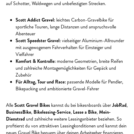
auf Schotter, Waldwegen und unbefestigten Strecken.
Scott Addict Gravel:
leichtes Carbon-Gravelbike für
sportliche Touren, lange Distanzen und anspruchsvolle
Abenteuer
Scott Speedster Gravel:
vielseitiger Aluminium-Allrounder
mit ausgewogenem Fahrverhalten für Einsteiger und
Vielfahrer
Komfort & Kontrolle:
moderne Geometrien, breite Reifen
und zahlreiche Montagemöglichkeiten für Gepäck und
Zubehör
Für Alltag, Tour und Race:
passende Modelle für Pendler,
Bikepacking und ambitionierte Gravel-Fahrer
Alle
Scott Gravel Bikes
kannst du bei bikesnboards über
JobRad
,
BusinessBike
,
Bikeleasing-Service
,
Lease a Bike
,
Mein-
Dienstrad
und zahlreiche weitere Leasinganbieter beziehen. So
profitierst du von attraktiven Leasingkonditionen und kannst dein
neues Gravel Bike bequem über deinen Arbeitgeber finanzieren.