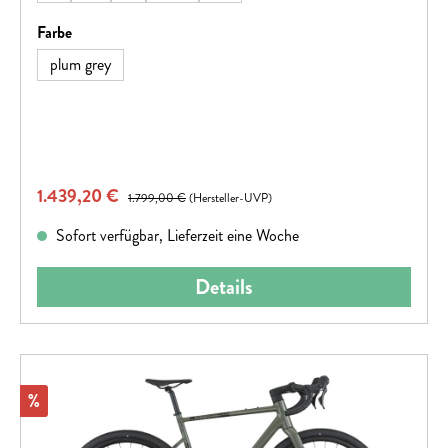
geändert werden.
auswählen
Farbe
plum grey
Verkaufspreis:
1.439,20 €
Regulärer Preis:
1.799,00 €
(Hersteller-UVP)
Sofort verfügbar, Lieferzeit eine Woche
Details
Rabatt
%