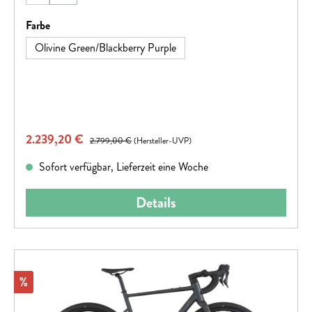
(Diese Option ist zurzeit nicht verfügbar.)
auswählen
Farbe
Olivine Green/Blackberry Purple
Verkaufspreis:
2.239,20 €
Regulärer Preis:
2.799,00 €
(Hersteller-UVP)
Sofort verfügbar, Lieferzeit eine Woche
Details
Rabatt
%