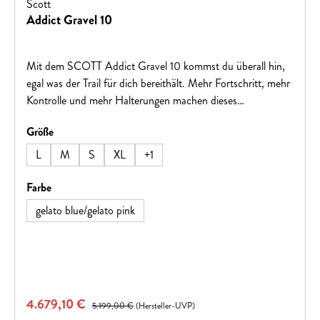
Scott
Addict Gravel 10
Mit dem SCOTT Addict Gravel 10 kommst du überall hin,
egal was der Trail für dich bereithält. Mehr Fortschritt, mehr
Kontrolle und mehr Halterungen machen dieses
abenteuertaugliche Bike zu deiner Eintrittskarte in die Natur.
auswählen
Größe
Find yourself, get lost.Hinweis: Fahrradspezifikationen
können ohne vorherige Ankündigung geändert werden.
L
M
S
XL
+
1
auswählen
Farbe
gelato blue/gelato pink
Verkaufspreis:
4.679,10 €
Regulärer Preis:
5.199,00 €
(Hersteller-UVP)