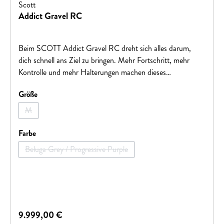
Scott
Addict Gravel RC
Beim SCOTT Addict Gravel RC dreht sich alles darum,
dich schnell ans Ziel zu bringen. Mehr Fortschritt, mehr
Kontrolle und mehr Halterungen machen dieses
abenteuertaugliche Racebike zu deiner Eintrittskarte in die
auswählen
Größe
Natur, wo auch immer das sein mag.
M
(Diese Option ist zurzeit nicht verfügbar.)
auswählen
Farbe
Beluga Grey / Progressive Purple
(Diese Option ist zurzeit nicht verfügbar.)
Regulärer Preis:
9.999,00 €