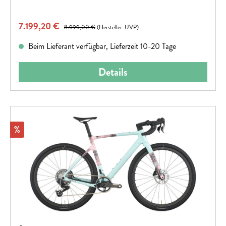
Verkaufspreis:
7.199,20 €
Regulärer Preis:
8.999,00 €
(Hersteller-UVP)
Beim Lieferant verfügbar, Lieferzeit 10-20 Tage
Details
Rabatt
%