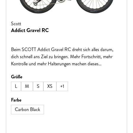
Scott
Addict Gravel RC
Beim SCOTT Addict Gravel RC dreht sich alles darum,
dich schnell ans Ziel zu bringen. Mehr Fortschritt, mehr
Kontrolle und mehr Halterungen machen dieses
abenteuertaugliche Racebike zu deiner Eintrittskarte in die
auswählen
Größe
Natur, wo auch immer das sein mag.Hinweis:
Fahrradspezifikationen können ohne vorherige Ankündigung
L
M
S
XS
+
1
geändert werden.
auswählen
Farbe
Carbon Black