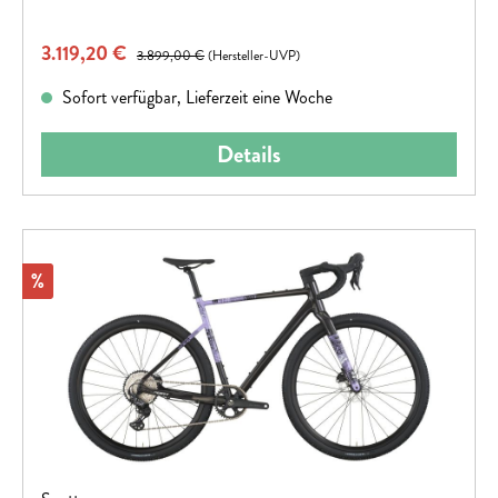
Verkaufspreis:
3.119,20 €
Regulärer Preis:
3.899,00 €
(Hersteller-UVP)
Sofort verfügbar, Lieferzeit eine Woche
Details
Rabatt
%