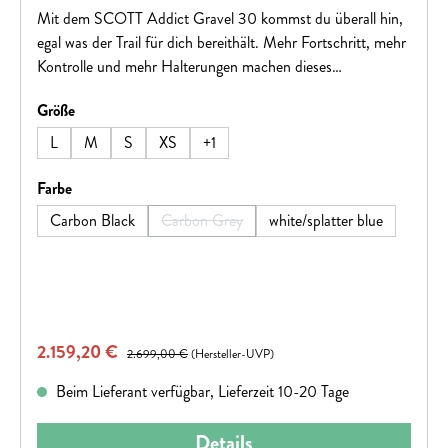
Mit dem SCOTT Addict Gravel 30 kommst du überall hin,
egal was der Trail für dich bereithält. Mehr Fortschritt, mehr
Kontrolle und mehr Halterungen machen dieses
abenteuertaugliche Bike zu deiner Eintrittskarte in die Natur.
auswählen
Größe
Find yourself, get lost.Hinweis: Fahrradspezifikationen
können ohne vorherige Ankündigung geändert werden.
L
M
S
XS
+
1
auswählen
Farbe
Carbon Black
Carbon Grey
white/splatter blue
(Diese Option ist zurzeit nicht verfügbar.)
Verkaufspreis:
2.159,20 €
Regulärer Preis:
2.699,00 €
(Hersteller-UVP)
Beim Lieferant verfügbar, Lieferzeit 10-20 Tage
Details