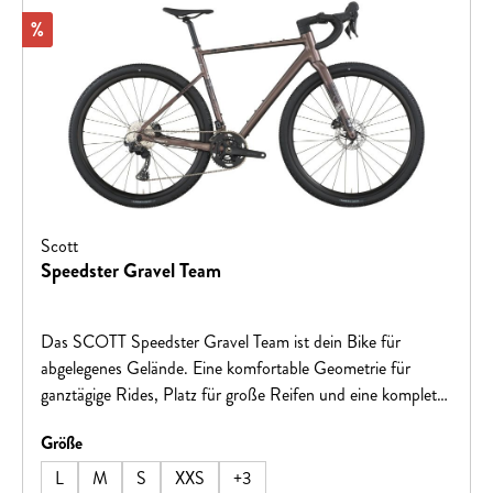
Rabatt
%
Scott
Speedster Gravel Team
Das SCOTT Speedster Gravel Team ist dein Bike für
abgelegenes Gelände. Eine komfortable Geometrie für
ganztägige Rides, Platz für große Reifen und eine komplett
innenliegende Zugverlegung machen dieses Rad zu einer
auswählen
Größe
fantastischen Option für alle Zweirad-Offroader!Hinweis:
Fahrradspezifikationen können ohne vorherige Ankündigung
L
M
S
XXS
+
3