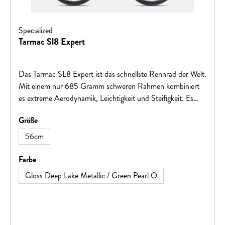
Specialized
Tarmac Sl8 Expert
Das Tarmac SL8 Expert ist das schnellste Rennrad der Welt.
Mit einem nur 685 Gramm schweren Rahmen kombiniert
es extreme Aerodynamik, Leichtigkeit und Steifigkeit. Es
bietet 33 % mehr Steifigkeit als sein Vorgänger und ist
auswählen
Größe
genderneutral für alle Fahrergeeignet. Ausgestattet mit
SRAM Rival eTap AXS Gruppe und C38 Carbon
56cm
Laufradsatz, liefert es maximale Performance.
auswählen
Farbe
Gloss Deep Lake Metallic / Green Pearl O