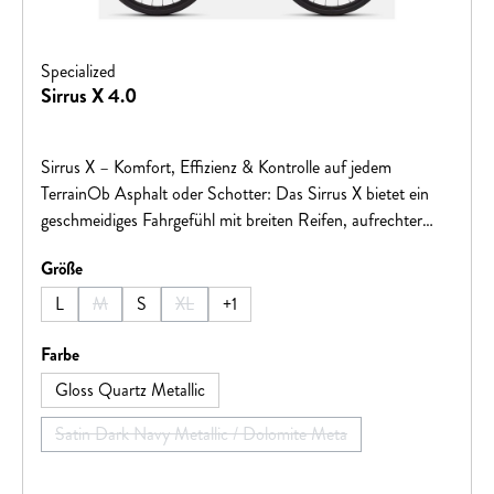
Specialized
Sirrus X 4.0
Sirrus X – Komfort, Effizienz & Kontrolle auf jedem
TerrainOb Asphalt oder Schotter: Das Sirrus X bietet ein
geschmeidiges Fahrgefühl mit breiten Reifen, aufrechter
Sitzposition und intuitivem One-By-Antrieb.Individuell
auswählen
Größe
entwickelt – RIDER-FIRST ENGINEERED™Jede
Rahmengröße ist speziell abgestimmt – für optimale
L
M
S
XL
+
1
(Diese Option ist zurzeit nicht verfügbar.)
(Diese Option ist zurzeit nicht verfügbar.)
Balance, geringes Gewicht und bestes Fahrverhalten,
unabhängig von der Größe
auswählen
Farbe
Gloss Quartz Metallic
Satin Dark Navy Metallic / Dolomite Meta
(Diese Option ist zurzeit nicht verfügbar.)