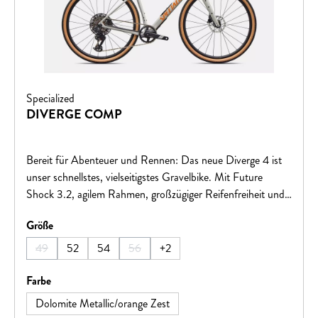
Specialized
DIVERGE COMP
Bereit für Abenteuer und Rennen: Das neue Diverge 4 ist
unser schnellstes, vielseitigstes Gravelbike. Mit Future
Shock 3.2, agilem Rahmen, großzügiger Reifenfreiheit und
maximalem Stauraum setzt es neue Maßstäbe. Ob
auswählen
Größe
Offroad-Tour oder Wettkampf – das Diverge bringt dich
ans Ziel.
49
52
54
56
+
2
(Diese Option ist zurzeit nicht verfügbar.)
(Diese Option ist zurzeit nicht verfügbar.)
auswählen
Farbe
Dolomite Metallic/orange Zest