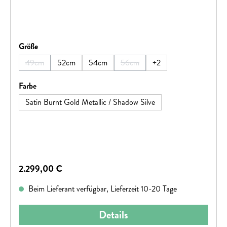
auswählen
Größe
49cm
52cm
54cm
56cm
+
2
(Diese Option ist zurzeit nicht verfügbar.)
(Diese Option ist zurzeit nicht verf
auswählen
Farbe
Satin Burnt Gold Metallic / Shadow Silve
Regulärer Preis:
2.299,00 €
Beim Lieferant verfügbar, Lieferzeit 10-20 Tage
Details