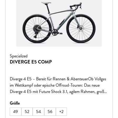
Specialized
DIVERGE E5 COMP
Diverge 4 E5 – Bereit für Rennen & AbenteuerOb Vollgas
im Wettkampf oder epische Offroad-Touren: Das neue
Diverge 4 E5 mit Future Shock 3.1, agilem Rahmen, großer
Reifenfreiheit und dem größten internen Stauraum im
auswählen
Größe
Gravelbereich setzt neue Maßstäbe.Fahre dem Horizont
entgegen – oder deinen Rivalen davon.
49
52
54
56
+
2