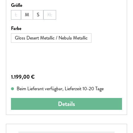
auswählen
Größe
Engineered™-Rahmen erlebst du in jeder Größe optimales
Handling und Performance.
L
M
S
XL
(Diese Option ist zurzeit nicht verfügbar.)
(Diese Option ist zurzeit nicht verfügbar.)
auswählen
Farbe
Gloss Desert Metallic / Nebula Metallic
Regulärer Preis:
1.199,00 €
Beim Lieferant verfügbar, Lieferzeit 10-20 Tage
Details