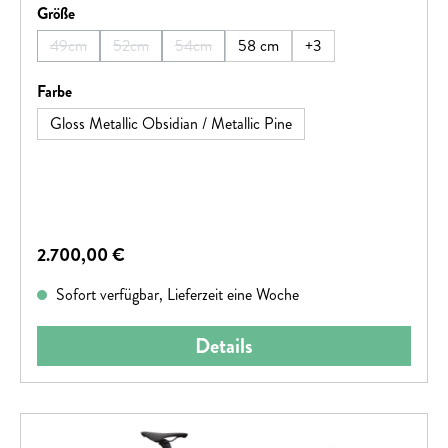
auswählen
Größe
kombiniert es Spritzigkeit mit Stabilität und Vertrauen im
Gelände.
49cm
52cm
54cm
58 cm
+
3
(Diese Option ist zurzeit nicht verfügbar.)
(Diese Option ist zurzeit nicht verfügbar.)
(Diese Option ist zurzeit nicht verfügbar.)
auswählen
Farbe
Gloss Metallic Obsidian / Metallic Pine
Regulärer Preis:
2.700,00 €
Sofort verfügbar, Lieferzeit eine Woche
Details