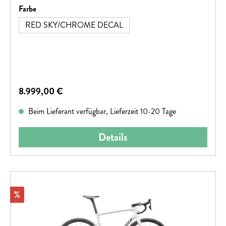
auswählen
Farbe
RED SKY/CHROME DECAL
Regulärer Preis:
8.999,00 €
Beim Lieferant verfügbar, Lieferzeit 10-20 Tage
Details
Rabatt
%