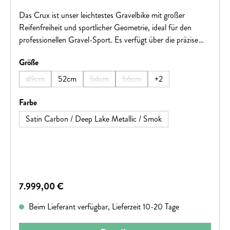
Das Crux ist unser leichtestes Gravelbike mit großer
Reifenfreiheit und sportlicher Geometrie, ideal für den
professionellen Gravel-Sport. Es verfügt über die präzise
SRAM Force eTap AXS Schaltgruppe, hydraulische
auswählen
Größe
Scheibenbremsen, Terra CL Laufräder und Pathfinder Pro
2Bliss Ready Reifen. Der S-Works Rahmen wiegt 725 g,
49cm
52cm
54cm
56cm
+
2
(Diese Option ist zurzeit nicht verfügbar.)
(Diese Option ist zurzeit nicht verfügbar.)
(Diese Option ist zurzeit nicht verf
der FACT 10r Carbon Rahmen 825 g. Das Crux bietet 2,1
Zoll Reifenfreiheit bei 650B und 47C bei 700C, was
auswählen
Farbe
vielseitige Einsatzmöglichkeiten schafft. Es ist leichtfüßig,
Satin Carbon / Deep Lake Metallic / Smok
verspielt und direkt, mit einer auf Performance
ausgerichteten Geometrie.
Regulärer Preis:
7.999,00 €
Beim Lieferant verfügbar, Lieferzeit 10-20 Tage