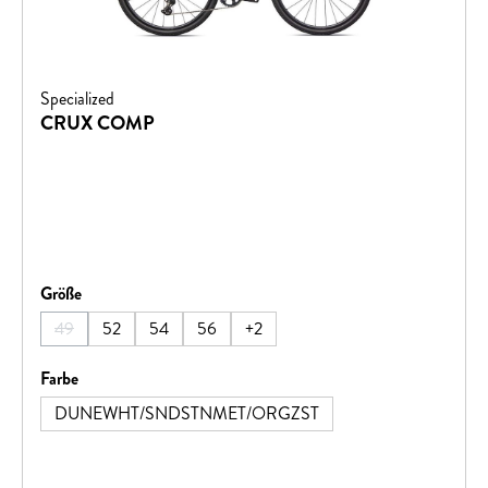
Specialized
CRUX COMP
auswählen
Größe
49
52
54
56
+
2
(Diese Option ist zurzeit nicht verfügbar.)
auswählen
Farbe
DUNEWHT/SNDSTNMET/ORGZST