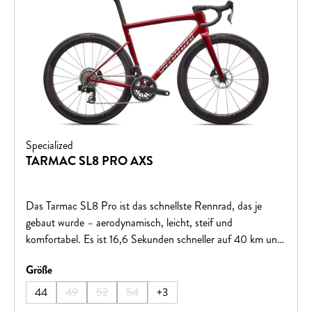
Specialized
TARMAC SL8 PRO AXS
Das Tarmac SL8 Pro ist das schnellste Rennrad, das je
gebaut wurde – aerodynamisch, leicht, steif und
komfortabel. Es ist 16,6 Sekunden schneller auf 40 km und
überzeugt mit der neuen SRAM Force AXS-Gruppe für
auswählen
Größe
präzises Schalten und müheloses Bremsen.
44
49
52
54
+
3
(Diese Option ist zurzeit nicht verfügbar.)
(Diese Option ist zurzeit nicht verfügbar.)
(Diese Option ist zurzeit nicht verfügbar.)