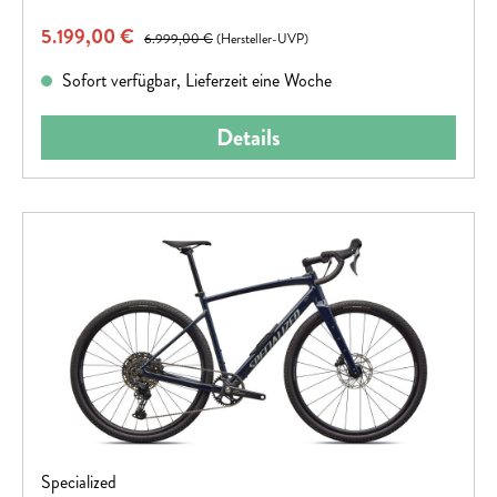
Verkaufspreis:
5.199,00 €
Regulärer Preis:
6.999,00 €
(Hersteller-UVP)
Sofort verfügbar, Lieferzeit eine Woche
Details
Specialized