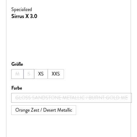
Specialized
Sirrus X 3.0
auswählen
Größe
M
S
XS
XXS
(Diese Option ist zurzeit nicht verfügbar.)
(Diese Option ist zurzeit nicht verfügbar.)
auswählen
Farbe
GLOSS SANDSTONE METALLIC / BURNT GOLD ME
(Diese Option ist zurzeit nicht verfügba
Orange Zest / Desert Metallic