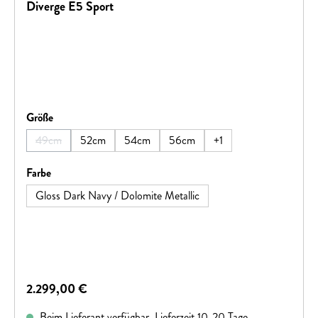
Diverge E5 Sport
auswählen
Größe
49cm
52cm
54cm
56cm
+
1
(Diese Option ist zurzeit nicht verfügbar.)
auswählen
Farbe
Gloss Dark Navy / Dolomite Metallic
Regulärer Preis:
2.299,00 €
Beim Lieferant verfügbar, Lieferzeit 10-20 Tage