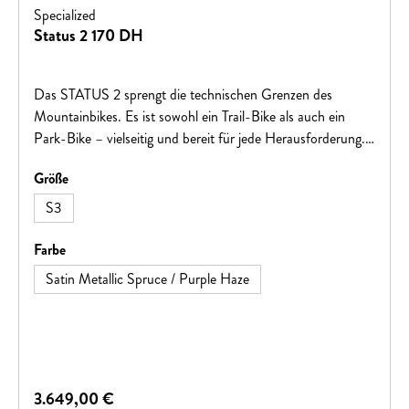
Specialized
Status 2 170 DH
Das STATUS 2 sprengt die technischen Grenzen des
Mountainbikes. Es ist sowohl ein Trail-Bike als auch ein
Park-Bike – vielseitig und bereit für jede Herausforderung.
Egal, ob auf Trails, im Bikepark oder in der Stadt, es ist für
auswählen
Größe
actionreiche Fahrten gemacht.Ausgestattet mit einem
robusten M5-Aluminiumrahmen, langlebigen Felgen,
S3
leistungsstarker Federung und starken Bremsen, bietet es
Stabilität und Kontrolle. Das Specialized Ride Dynamics
auswählen
Farbe
Team stimmt die Federung speziell ab, um das Maximum
Satin Metallic Spruce / Purple Haze
aus dem Bike herauszuholen.Dank Flip-Chip-Technologie
lässt sich die Geometrie individuell anpassen
Regulärer Preis:
3.649,00 €