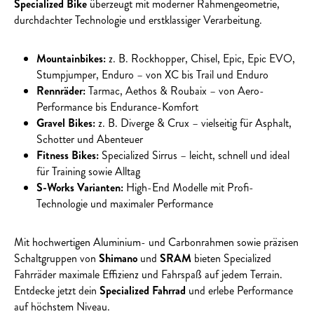
Specialized Bike
überzeugt mit moderner Rahmengeometrie,
durchdachter Technologie und erstklassiger Verarbeitung.
Mountainbikes:
z. B. Rockhopper, Chisel, Epic, Epic EVO,
Stumpjumper, Enduro – von XC bis Trail und Enduro
Rennräder:
Tarmac, Aethos & Roubaix – von Aero-
Performance bis Endurance-Komfort
Gravel Bikes:
z. B. Diverge & Crux – vielseitig für Asphalt,
Schotter und Abenteuer
Fitness Bikes:
Specialized Sirrus – leicht, schnell und ideal
für Training sowie Alltag
S-Works Varianten:
High-End Modelle mit Profi-
Technologie und maximaler Performance
Mit hochwertigen Aluminium- und Carbonrahmen sowie präzisen
Schaltgruppen von
Shimano
und
SRAM
bieten Specialized
Fahrräder maximale Effizienz und Fahrspaß auf jedem Terrain.
Entdecke jetzt dein
Specialized Fahrrad
und erlebe Performance
auf höchstem Niveau.