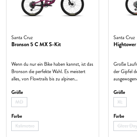
Santa Cruz
Santa Cruz
Bronson 5 C MX S-Kit
Hightower
Wenn du nur ein Bike haben kannst, ist das
Große Laufrä
Bronson die perfekte Wahl. Es meistert
der Gipfel de
alles, von Flowtrails bis zu alpinen
ausgewogene
Abfahrten, und fühlt sich sowohl in der
Laufradgröß
auswählen
auswä
Größe
Größe
Luft als auch im technischen Terrain wohl.
zu einem ec
Vorsicht: Es animiert zu wildem
Mountainbik
MD
XL
(Diese Option ist zurzeit nicht verfügbar.)
(Diese Opt
Fahrverhalten.
Alpen oder 
gebauten Flo
auswählen
auswä
Farbe
Farbe
Abfahrten o
Kalimotxo
Gloss Da
(Diese Option ist zurzeit nicht verfügbar.)
(D
Bergpfaden 