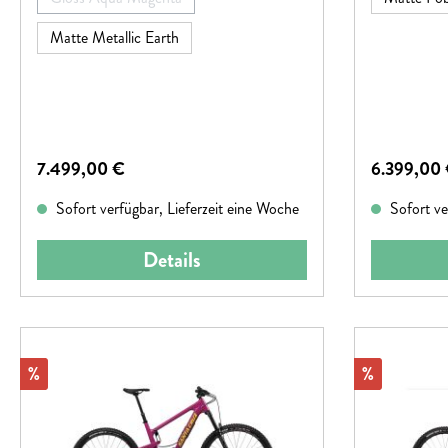
(Diese Option ist zurzeit nicht verfügbar.)
Matte Metallic Earth
Regulärer Preis:
Regulärer P
7.499,00 €
6.399,00
Sofort verfügbar, Lieferzeit eine Woche
Sofort ve
Details
Rabatt
Rabatt
%
%