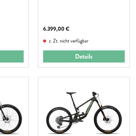
Regulärer Preis:
6.399,00 €
z. Zt. nicht verfügbar
Details