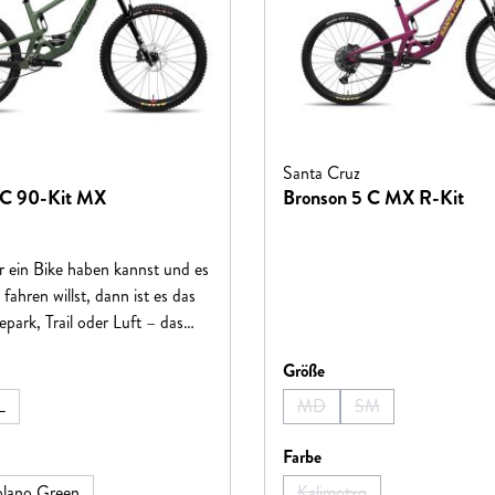
Santa Cruz
 C 90-Kit MX
Bronson 5 C MX R-Kit
 ein Bike haben kannst und es
 fahren willst, dann ist es das
epark, Trail oder Luft – das
t sich überall zuhause und lädt
hlen
auswählen
Größe
nge Spaß ein.
L
MD
SM
ion ist zurzeit nicht verfügbar.)
(Diese Option ist zurzeit nicht
(Diese Option ist zurz
hlen
auswählen
Farbe
lano Green
Kalimotxo