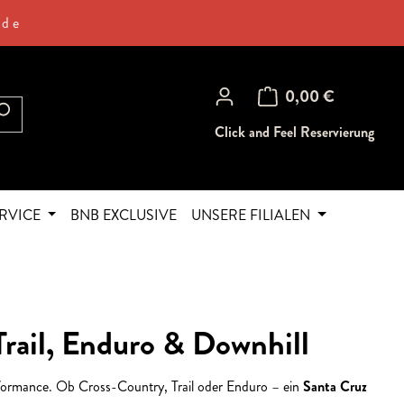
.de
Warenkorb enthält 0 Posi
0,00 €
Click and Feel Reservierung
RVICE
BNB EXCLUSIVE
UNSERE FILIALEN
Trail, Enduro & Downhill
rformance. Ob Cross-Country, Trail oder Enduro – ein
Santa Cruz