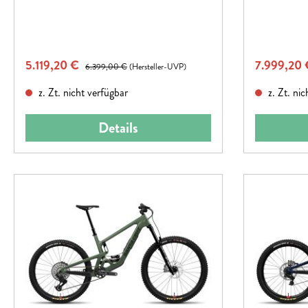
Allmountain-
Verkaufspreis:
Verkaufspr
5.119,20 €
Regulärer Preis:
7.999,20
6.399,00 €
(Hersteller-UVP)
z. Zt. nicht verfügbar
z. Zt. nic
Details