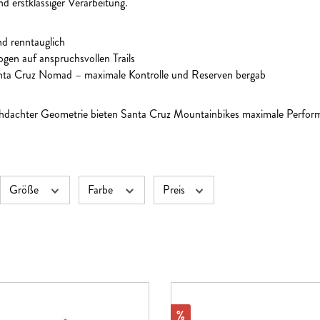
d erstklassiger Verarbeitung.
und renntauglich
gen auf anspruchsvollen Trails
nta Cruz Nomad – maximale Kontrolle und Reserven bergab
achter Geometrie bieten Santa Cruz Mountainbikes maximale Performan
Größe
Farbe
Preis
Rabatt
%