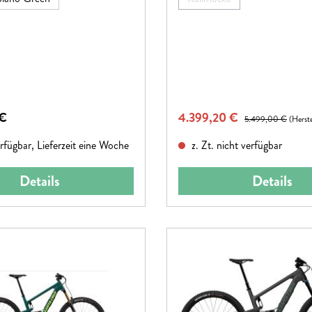
(Diese Option ist zurzeit ni
reis:
Verkaufspreis:
 €
4.399,20 €
Regulärer Preis:
5.499,00 €
(Herst
rfügbar, Lieferzeit eine Woche
z. Zt. nicht verfügbar
Details
Details