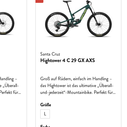
Santa Cruz
Hightower 4 C 29 GX AXS
Handling –
Groß auf Rädern, einfach im Handling –
e „Überall-
das Hightower ist das ultimative „Überall-
erfekt für
und-jederzeit“-Mountainbike. Perfekt für
 bietet es
alpine Höhen oder lokale Trails, bietet es
auswählen
Größe
des
auf jeder Strecke ein aufregendes
Fahrerlebnis.
L
 nicht verfügbar.)
auswählen
Farbe