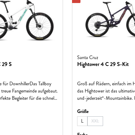
Santa Cruz
C 29 S
Hightower 4 C 29 S-Kit
 für DownhillerDas Tallboy
Groß auf Rädern, einfach im 
e treue Fangemeinde aufgebaut.
das Hightower ist das ultimativ
rfekte Begleiter für die schnelle
und-jederzeit“-Mountainbike. P
“ und für lange Tage auf der
alpine Höhen oder lokale Trails,
hlen
auswählen
Größe
n besten Trails. Der
auf jeder Strecke ein aufregen
 VPP™-Hinterbau kombiniert
Fahrerlebnis.
L
XXL
(Diese Option ist zurzeit
t Performance. Ein XC-Bike für
oder auch ein Downhill-Bike
hlen
auswählen
Farbe