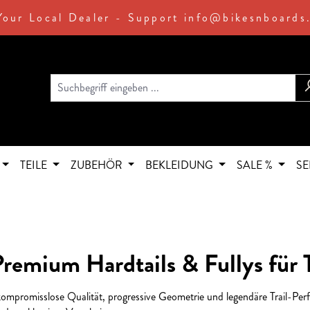
Your Local Dealer - Support info@bikesnboards
TEILE
ZUBEHÖR
BEKLEIDUNG
SALE %
SE
remium Hardtails & Fullys für 
kompromisslose Qualität, progressive Geometrie und legendäre Trail-Pe