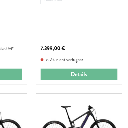
cht verfügbar.)
(Diese Option ist zurzeit nicht verfügbar.)
Regulärer Preis:
7.399,00 €
eller-UVP)
z. Zt. nicht verfügbar
Details