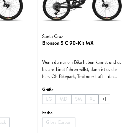
Santa Cruz
Bronson 5 C 90-Kit MX
Wenn du nur ein Bike haben kannst und es
bis ans Limit fahren willst, dann ist es das
hier. Ob Bikepark, Trail oder Luft – das
Bronson fühlt sich überall zuhause und lädt
auswählen
Größe
zu jeder Menge Spaß ein.
LG
MD
SM
XL
+
1
erfügbar.)
nicht verfügbar.)
urzeit nicht verfügbar.)
on ist zurzeit nicht verfügbar.)
(Diese Option ist zurzeit nicht verfügbar.)
(Diese Option ist zurzeit nicht verfügbar.)
(Diese Option ist zurzeit nicht ve
(Diese Option ist zurzeit 
auswählen
Farbe
lack
Gloss Carbon
t nicht verfügbar.)
ese Option ist zurzeit nicht verfügbar.)
(Diese Option ist zurzeit nicht verfügbar.)