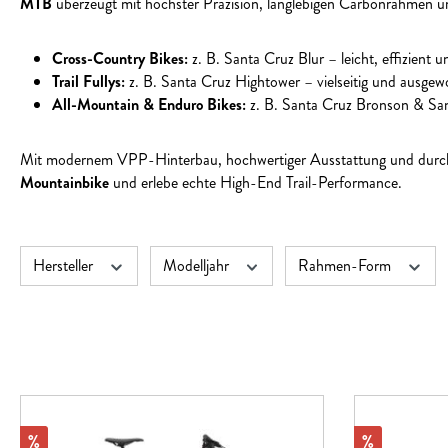
MTB
überzeugt mit höchster Präzision, langlebigen Carbonrahmen un
Cross-Country Bikes:
z. B. Santa Cruz Blur – leicht, effizient 
Trail Fullys:
z. B. Santa Cruz Hightower – vielseitig und ausgewo
All-Mountain & Enduro Bikes:
z. B. Santa Cruz Bronson & Sa
Mit modernem VPP-Hinterbau, hochwertiger Ausstattung und durchd
Mountainbike
und erlebe echte High-End Trail-Performance.
Hersteller
Modelljahr
Rahmen-Form
Rabatt
Rabatt
%
%