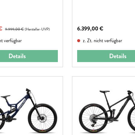
Allstar.
eis:
Regulärer Preis:
 €
Regulärer Preis:
6.399,00 €
9.999,00 €
(Hersteller-UVP)
ht verfügbar
z. Zt. nicht verfügbar
Details
Details