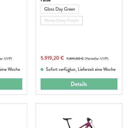
Gloss Day Green
it nicht verfügbar.)
Matte Deep Purple
(Diese Option ist zurzeit nicht verfügbar.)
Verkaufspreis:
5.919,20 €
Regulärer Preis:
ller-UVP)
7.399,00 €
(Hersteller-UVP)
t eine Woche
Sofort verfügbar, Lieferzeit eine Woche
Details