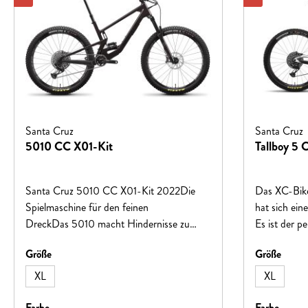
Santa Cruz
Santa Cruz
5010 CC X01-Kit
Tallboy 5 
Santa Cruz 5010 CC X01-Kit 2022Die
Das XC-Bike
Spielmaschine für den feinen
hat sich ein
DreckDas 5010 macht Hindernisse zu
Es ist der pe
Herausforderungen. Mit seinem agilen,
"Power Hour
auswählen
auswä
Größe
Größe
leichtfüßigen Charakter bringt es Fahrspaß
Jagd nach de
auf jeden Trail. Egal ob einfach oder eckig.
ausgefeilte
XL
XL
Jede Welle wird gesprungen und jede Kurve
Effizienz mi
gekratzt. Und plötzlich wird alles
Downhiller 
auswählen
auswä
Farbe
Farbe