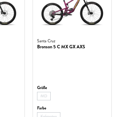
Santa Cruz
Bronson 5 C MX GX AXS
auswählen
Größe
MD
 verfügbar.)
eit nicht verfügbar.)
(Diese Option ist zurzeit nicht verfügbar.)
auswählen
Farbe
Kalimotxo