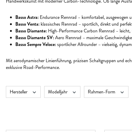
Handwerkskunst mit moderner Carbon-Technologie. Ob lange Ausfahr
Basso Astra:
Endurance Rennrad – komfortabel, ausgewogen und
Basso Venta:
klassisches Rennrad – sportlich, direkt und perfe
Basso Diamante:
High-Performance Carbon Rennrad – leicht, s
Basso Diamante SV:
Aero Rennrad – maximale Geschwindigkei
Basso Sempre Veloce:
sportlicher Allrounder – vielseitig, dynam
Mit aerodynamischer Linienführung, präzisen Schaltgruppen und ec
exklusive Road-Performance.
Hersteller
Modelljahr
Rahmen-Form