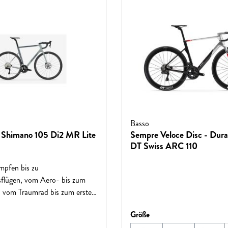
Basso
c Shimano 105 Di2 MR Lite
Sempre Veloce Disc - Dur
DT Swiss ARC 110
pfen bis zu
flügen, vom Aero- bis zum
, vom Traumrad bis zum ersten
as Ziel von Basso ist immer
hlen
auswählen
Größe
 Fahrräder zu schaffen, die mit