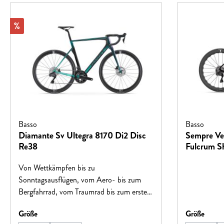
Rabatt
%
Basso
Basso
Diamante Sv Ultegra 8170 Di2 Disc
Sempre Vel
Re38
Fulcrum S
Von Wettkämpfen bis zu
Sonntagsausflügen, vom Aero- bis zum
Bergfahrrad, vom Traumrad bis zum ersten
Rennrad – Das Ziel von Basso ist immer
auswählen
auswä
Größe
Größe
das gleiche: Fahrräder zu schaffen, die mit