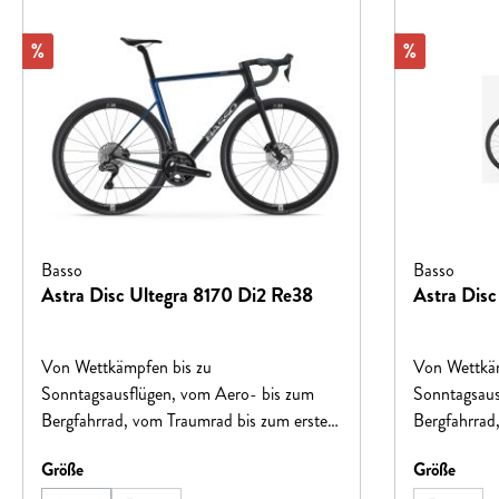
Rabatt
Rabatt
%
%
Basso
Basso
Astra Disc Ultegra 8170 Di2 Re38
Astra Dis
Von Wettkämpfen bis zu
Von Wettkäm
Sonntagsausflügen, vom Aero- bis zum
Sonntagsaus
Bergfahrrad, vom Traumrad bis zum ersten
Bergfahrrad
Rennrad – Das Ziel von Basso ist immer
Rennrad – D
auswählen
auswä
Größe
Größe
das gleiche: Fahrräder zu schaffen, die mit
das gleiche: