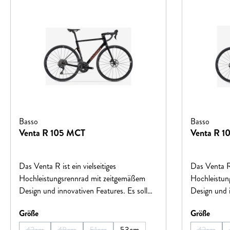
Basso
Basso
Venta R 105 MCT
Venta R 1
Das Venta R ist ein vielseitiges
Das Venta R i
Hochleistungsrennrad mit zeitgemäßem
Hochleistun
Design und innovativen Features. Es soll
Design und i
Radfahrer dazu ermutigen, sich intensiver
Radfahrer da
auswählen
auswä
Größe
Größe
mit dem Sport zu beschäftigen, indem es
mit dem Spo
hochwertige Fahrräder mit modernster
hochwertige
42cm
48cm
51cm
53cm
42cm