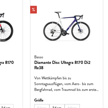
Rabatt
%
Basso
gra 8170
Diamante Disc Ultegra 8170 Di2
Re38
Von Wettkämpfen bis zu
Sonntagsausflügen, vom Aero- bis zum
Bergfahrrad, vom Traumrad bis zum ersten
Rennrad – Das Ziel von Basso ist immer
auswählen
Größe
das gleiche: Fahrräder zu schaffen, die mit
ihrer Fahrqualität Sie dazu inspirieren,
56cm
53cm
56cm
58cm