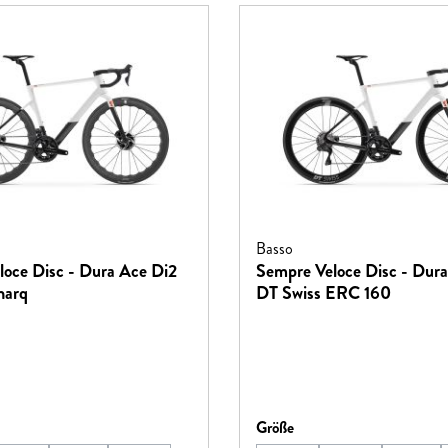
Basso
oce Disc - Dura Ace Di2
Sempre Veloce Disc - Dur
harq
DT Swiss ERC 160
hlen
auswählen
Größe