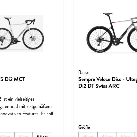
Basso
05 Di2 MCT
Sempre Veloce Disc - Ulte
Di2 DT Swiss ARC
st ein vielseitiges
gsrennrad mit zeitgemäßem
nnovativen Features. Es soll
zu ermutigen, sich intensiver
hlen
auswählen
Größe
rt zu beschäftigen, indem es
 Fahrräder mit modernster
48cm
51cm
56cm
45cm
48cm
51cm