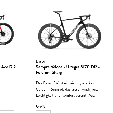
einer Gelegenheit, die eigenen Grenzen
herauszufordern.
Basso
a Ace Di2
Sempre Veloce - Ultegra 8170 Di2 -
Fulcrum Sharg
Das Basso SV ist ein leistungsstarkes
Carbon-Rennrad, das Geschwindigkeit,
Leichtigkeit und Komfort vereint. Mit
fortschrittlicher Aerodynamik und einem
auswählen
Größe
leichten Rahmen von 780 g bietet es eine