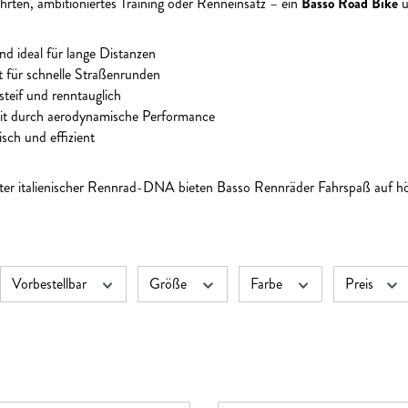
ten, ambitioniertes Training oder Renneinsatz – ein
Basso Road Bike
ü
 ideal für lange Distanzen
kt für schnelle Straßenrunden
teif und renntauglich
t durch aerodynamische Performance
isch und effizient
hter italienischer Rennrad-DNA bieten Basso Rennräder Fahrspaß auf h
Vorbestellbar
Größe
Farbe
Preis