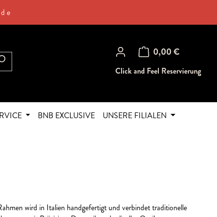
.de
Warenkorb enthält 0 Posi
0,00 €
Click and Feel Reservierung
RVICE
BNB EXCLUSIVE
UNSERE FILIALEN
hmen wird in Italien handgefertigt und verbindet traditionelle